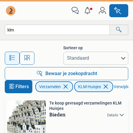
KLM Huisjes
Sorteer op
Alle afstanden…
Bewaar je zoekopdracht
Filters
Verzamelen
KLM Huisjes
Verwijder f
Te koop gevraagd verzamelingen KLM
Huisjes
Bieden
Details