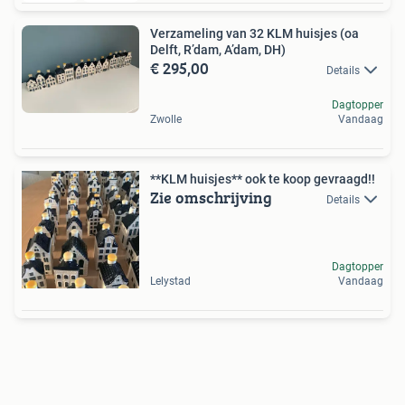
Verzameling van 32 KLM huisjes (oa
Delft, R’dam, A’dam, DH)
€ 295,00
Details
Dagtopper
Zwolle
Vandaag
**KLM huisjes** ook te koop gevraagd!!
Zie omschrijving
Details
Dagtopper
Lelystad
Vandaag