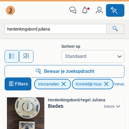
Koninklijk Huis en Royalty
Sorteer op
Alle afstanden…
Bewaar je zoekopdracht
Filters
Verzamelen
Koninklijk Huis
Verwijder
Herdenkingsbord/tegel Juliana
Bieden
Details