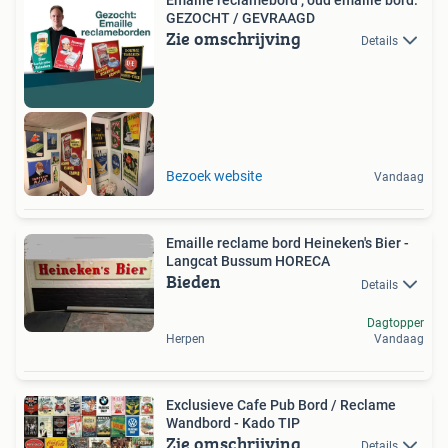
Emaille reclamebord , oud emaille bord:
GEZOCHT / GEVRAAGD
Zie omschrijving
Details
RECLAMEBORDEN
Bezoek website
Vandaag
Emaille reclame bord Heineken's Bier -
Langcat Bussum HORECA
Bieden
Details
Dagtopper
Herpen
Vandaag
Exclusieve Cafe Pub Bord / Reclame
Wandbord - Kado TIP
Zie omschrijving
Details