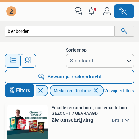
Merken en Reclamevoorwerpen
Sorteer op
Alle afstanden…
Bewaar je zoekopdracht
Filters
Verzamelen
Merken en Reclame
Verwijder filters
Emaille reclamebord , oud emaille bord:
GEZOCHT / GEVRAAGD
Zie omschrijving
Details