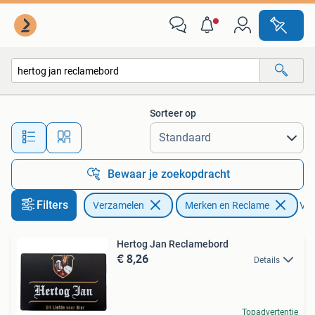
Merken en Reclamevoorwerpen
Sorteer op
Alle afstanden…
Bewaar je zoekopdracht
Filters
Verzamelen
Merken en Reclame
Ver
Hertog Jan Reclamebord
€ 8,26
Details
Topadvertentie