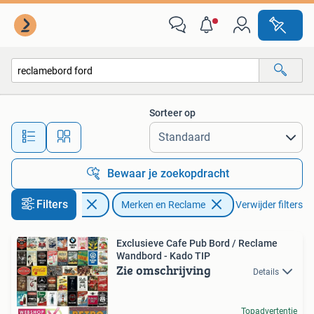
Merken en Reclamevoorwerpen
Sorteer op
Alle afstanden…
Bewaar je zoekopdracht
Filters
Verzamelen
Merken en Reclame
Verwijder filters
Exclusieve Cafe Pub Bord / Reclame
Wandbord - Kado TIP
Zie omschrijving
Details
Topadvertentie