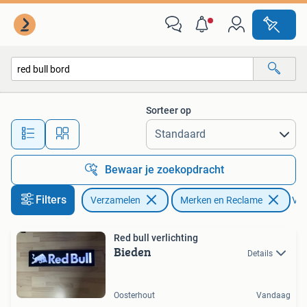
Merken en Reclamevoorwerpen
Sorteer op
Alle afstanden…
Bewaar je zoekopdracht
Filters
Verzamelen
Merken en Reclame
Ver
Red bull verlichting
Bieden
Details
Oosterhout
Vandaag