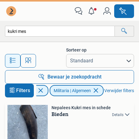
Militaria | Algemeen
Sorteer op
Alle afstanden…
Bewaar je zoekopdracht
Filters
Verzamelen
Militaria | Algemeen
Verwijder filters
Nepalees Kukri mes in schede
Bieden
Details