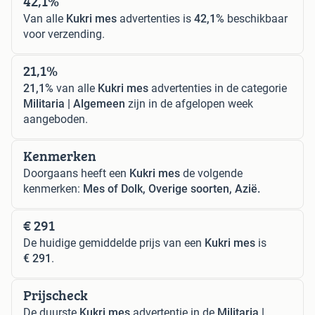
42,1%
Van alle
Kukri mes
advertenties is
42,1%
beschikbaar
voor verzending.
21,1%
21,1%
van alle
Kukri mes
advertenties in de categorie
Militaria | Algemeen
zijn in de afgelopen week
aangeboden.
Kenmerken
Doorgaans heeft een
Kukri mes
de volgende
kenmerken:
Mes of Dolk, Overige soorten, Azië.
€ 291
De huidige gemiddelde prijs van een
Kukri mes
is
€ 291
.
Prijscheck
De duurste
Kukri mes
advertentie in de
Militaria |