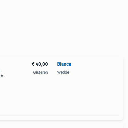
€ 40,00
Bianca
g
Gisteren
Wedde
te
ibers
n één