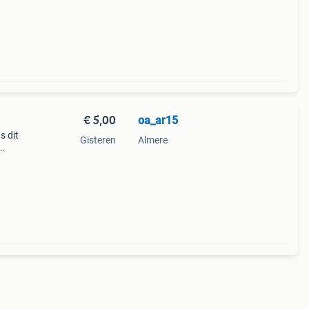
€ 5,00
oa_ar15
s dit
Gisteren
Almere
olgens