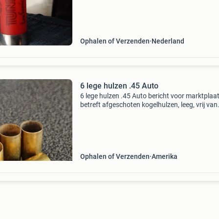
Ophalen of Verzenden
Nederland
6 lege hulzen .45 Auto
6 lege hulzen .45 Auto bericht voor marktplaat
betreft afgeschoten kogelhulzen, leeg, vrij van
gevaarlijke stoffen en vrij om te verzamelen v
artikel 18 van de wet wapens en munitie. Er is
Ophalen of Verzenden
Amerika