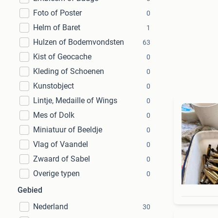
Foto of Poster
0
Helm of Baret
1
Hulzen of Bodemvondsten
63
Kist of Geocache
0
Kleding of Schoenen
0
Kunstobject
0
Lintje, Medaille of Wings
0
Mes of Dolk
0
Miniatuur of Beeldje
0
Vlag of Vaandel
0
Zwaard of Sabel
0
Overige typen
0
Gebied
Nederland
30