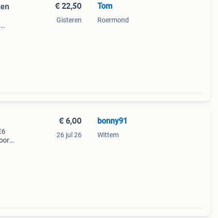
€ 22,50
Tom
zen
Gisteren
Roermond
n
peld
aren
€ 6,00
bonny91
€6
26 jul 26
Wittem
voor
ntie!