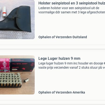
Holster seinpistool en 3 seinpistool hul
Lederen holster voor een seinpistool uit de
voormalige ddr samen met 3 lege afgeschote
hulzen van seinpatronen het holster is gestem
met productiejaar 1959, de hulzen zijn uit de j
80 het lee
Ophalen of Verzenden
Duitsland
Lege Luger hulzen 9 mm
Lege luger hulzen 9 mm inc houder en doosje 
vaste prijs verzenden vanaf 2 stuks stuur pb 
meer vragen zie ook mijn andere hulzen bulk
mogelijk! Zie ook mijn 9 mm steel case adverte
Co
Ophalen of Verzenden
Amerika