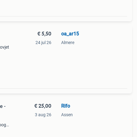
€ 5,50
oa_ar15
24 jul 26
Almere
ovjet
ijke
l 18
€ 25,00
Rifo
e -
3 aug 26
Assen
hoogte
 voor