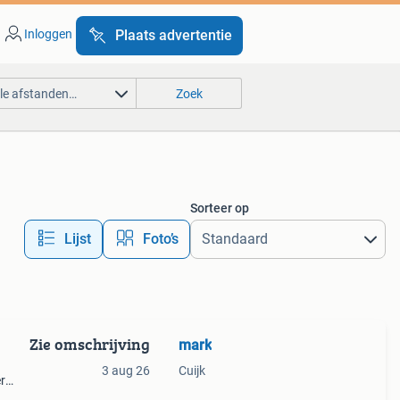
Inloggen
Plaats advertentie
lle afstanden…
Zoek
Sorteer op
Lijst
Foto’s
Zie omschrijving
mark
3 aug 26
Cuijk
r