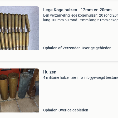
Lege Kogelhulzen - 12mm en 20mm
Een verzameling lege kogelhulzen; 20 rond 2
lang 100mm 50 rond 12mm lang 51mm gekop
aan band en nog 4 losse ideaal voor decoratie
knutselprojecten of als verzamelobject. De hu
zijn in goed
Ophalen of Verzenden
Overige gebieden
Hulzen
4 militaire hulzen zie info in bijgevoegd bestan
Ophalen
Overige gebieden