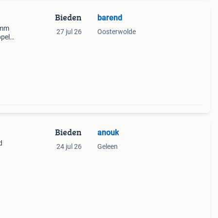
Bieden
barend
0mm
27 jul 26
Oosterwolde
peld
,
lzen
Bieden
anouk
d
24 jul 26
Geleen