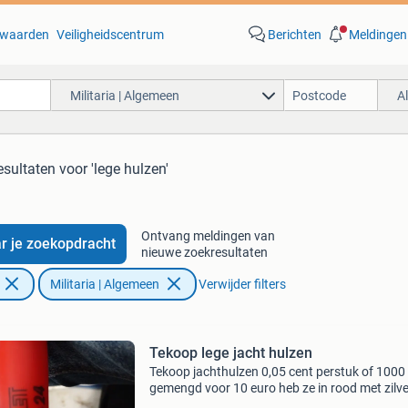
waarden
Veiligheidscentrum
Berichten
Meldingen
Militaria | Algemeen
A
esultaten
voor 'lege hulzen'
Ontvang meldingen van
r je zoekopdracht
nieuwe zoekresultaten
Militaria | Algemeen
Verwijder filters
Tekoop lege jacht hulzen
Tekoop jachthulzen 0,05 cent perstuk of 1000
gemengd voor 10 euro heb ze in rood met zilve
kontje of blauw met zil ver kontje