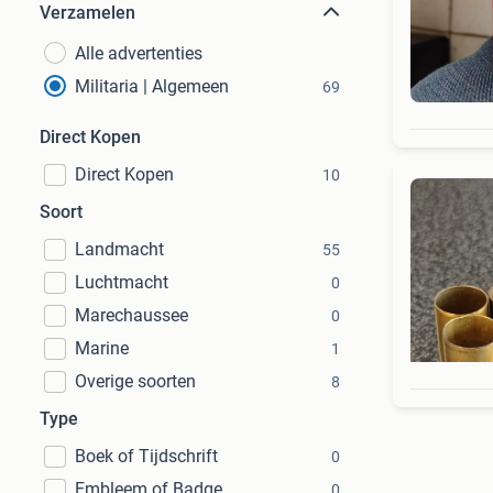
Verzamelen
Alle advertenties
Militaria | Algemeen
69
Direct Kopen
Direct Kopen
10
Soort
Landmacht
55
Luchtmacht
0
Marechaussee
0
Marine
1
Overige soorten
8
Type
Boek of Tijdschrift
0
Embleem of Badge
0