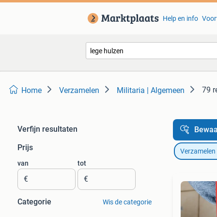
Help en info
Voor
79 r
Home
Verzamelen
Militaria | Algemeen
Verfijn resultaten
Bewaa
Prijs
Verzamelen
van
tot
€
€
Categorie
Wis de categorie