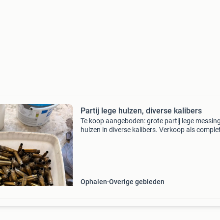
Partij lege hulzen, diverse kalibers
Te koop aangeboden: grote partij lege messin
hulzen in diverse kalibers. Verkoop als comple
partij, zoals afgebeeld op de foto’s. Diverse kal
lege messing hulzen gebruikte staat verkoop i
Ophalen
Overige gebieden