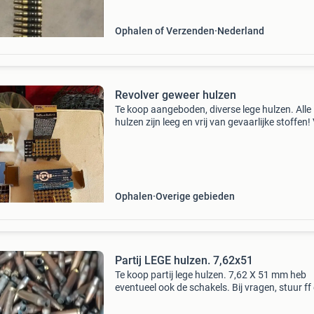
Ophalen of Verzenden
Nederland
Revolver geweer hulzen
Te koop aangeboden, diverse lege hulzen. Alle
hulzen zijn leeg en vrij van gevaarlijke stoffen!
verzameling of decoratie. Bij interesse bieden 
doosje of hele partij. Verzendkosten kk
Ophalen
Overige gebieden
Partij LEGE hulzen. 7,62x51
Te koop partij lege hulzen. 7,62 X 51 mm heb
eventueel ook de schakels. Bij vragen, stuur ff
berichtje. Wordt enkel en alleen verstuurd
portokosten en risico voor koper hanteer géén