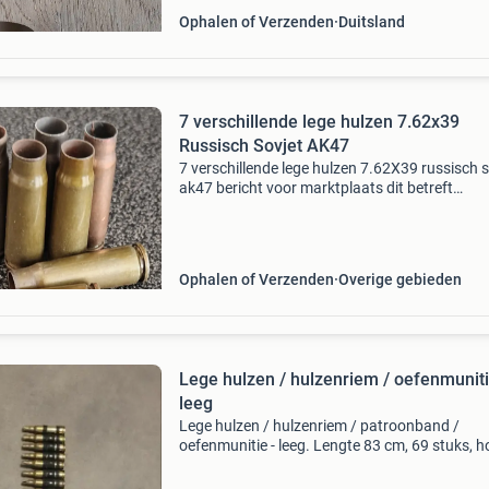
Ophalen of Verzenden
Duitsland
7 verschillende lege hulzen 7.62x39
Russisch Sovjet AK47
7 verschillende lege hulzen 7.62X39 russisch s
ak47 bericht voor marktplaats dit betreft
afgeschoten kogelhulzen, leeg, vrij van gevaarl
stoffen en vrij om te verzamelen volgens artike
va
Ophalen of Verzenden
Overige gebieden
Lege hulzen / hulzenriem / oefenmuniti
leeg
Lege hulzen / hulzenriem / patroonband /
oefenmunitie - leeg. Lengte 83 cm, 69 stuks, 
5,5 cm. Ophalen of verzenden. Verzendkosten
koper.