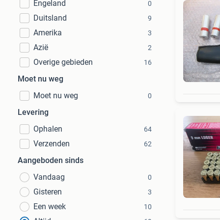
Engeland
0
Duitsland
9
Amerika
3
Azië
2
Overige gebieden
16
Moet nu weg
Moet nu weg
0
Levering
Ophalen
64
Verzenden
62
Aangeboden sinds
Vandaag
0
Gisteren
3
Een week
10