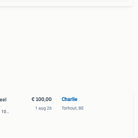
€ 100,00
Charlie
WO1, origineel
1 aug 26
Torhout, BE
. 100
t dpd
er e