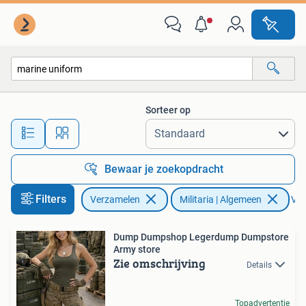
Militaria | Algemeen
Sorteer op
Alle afstanden…
Bewaar je zoekopdracht
Filters
Verzamelen
Militaria | Algemeen
Ver
Dump Dumpshop Legerdump Dumpstore
Army store
Zie omschrijving
Details
Topadvertentie