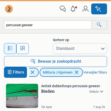
Militaria | Algemeen
Sorteer op
Alle afstanden…
Bewaar je zoekopdracht
Filters
Verzamelen
Militaria | Algemeen
Verwijder filters
Antiek dubbelloops percussie geweer
Bieden
Details
Ter Apel
7 aug 26