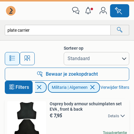
Militaria | Algemeen
Sorteer op
Alle afstanden…
Bewaar je zoekopdracht
Filters
Verzamelen
Militaria | Algemeen
Verwijder filters
Osprey body armour schuimplaten set
EVA , front & back
€ 7,95
Details
Topadvertentie