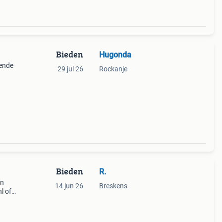
Bieden
Hugonda
oende
29 jul 26
Rockanje
Bieden
R.
jn
14 jun 26
Breskens
l of