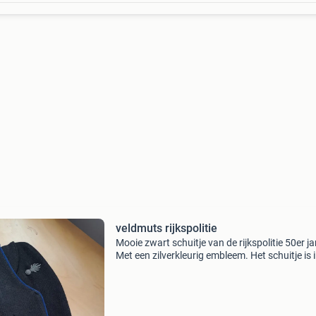
veldmuts rijkspolitie
Mooie zwart schuitje van de rijkspolitie 50er ja
Met een zilverkleurig embleem. Het schuitje is 
goede staat en heeft een blauwe bies. Kleine
beschadiging maat 59.