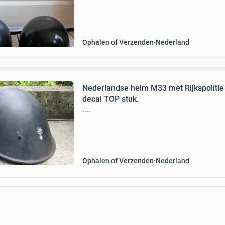
afwerking,en is van kunststof de andere een
glanzende afwer
Ophalen of Verzenden
Nederland
Nederlandse helm M33 met Rijkspolitie
decal TOP stuk.
....
Ophalen of Verzenden
Nederland