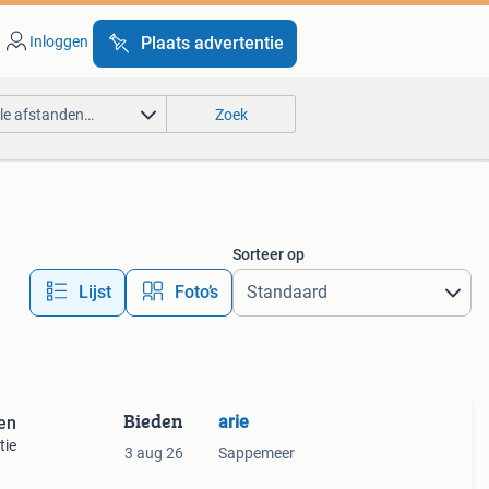
Inloggen
Plaats advertentie
lle afstanden…
Zoek
Sorteer op
Lijst
Foto’s
Bieden
arie
men
tie
3 aug 26
Sappemeer