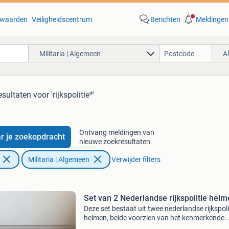
waarden
Veiligheidscentrum
Berichten
Meldingen
Militaria | Algemeen
A
esultaten
voor 'rijkspolitie*'
Ontvang meldingen van
r je zoekopdracht
nieuwe zoekresultaten
Militaria | Algemeen
Verwijder filters
Set van 2 Nederlandse rijkspolitie hel
Deze set bestaat uit twee nederlandse rijkspoli
helmen, beide voorzien van het kenmerkende
rijkspolitie embleem. Eén helm heeft een matte