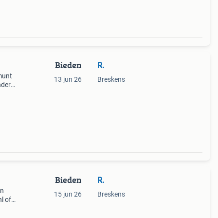
Bieden
R.
munt
13 jun 26
Breskens
ndere
.
Bieden
R.
jn
15 jun 26
Breskens
l of