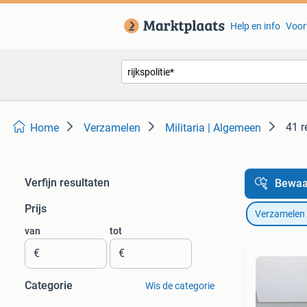
Help en info
Voor
41 r
Home
Verzamelen
Militaria | Algemeen
Verfijn resultaten
Bewaa
Prijs
Verzamelen
van
tot
€
€
Categorie
Wis de categorie