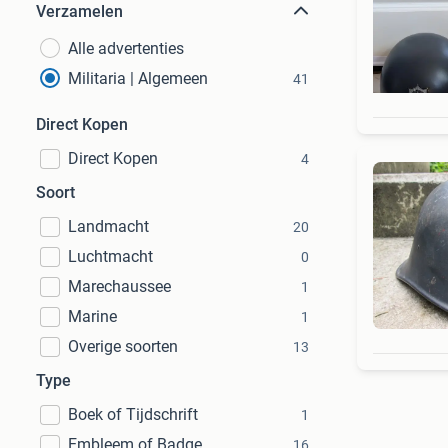
Verzamelen
Alle advertenties
Militaria | Algemeen
41
Direct Kopen
Direct Kopen
4
Soort
Landmacht
20
Luchtmacht
0
Marechaussee
1
Marine
1
Overige soorten
13
Type
Boek of Tijdschrift
1
Embleem of Badge
16