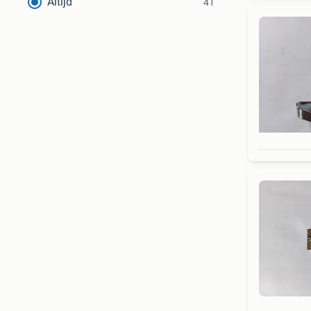
Altijd
41