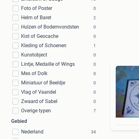
Foto of Poster
0
Helm of Baret
2
Hulzen of Bodemvondsten
0
Kist of Geocache
0
Kleding of Schoenen
1
Kunstobject
0
Lintje, Medaille of Wings
0
Mes of Dolk
0
Miniatuur of Beeldje
0
Vlag of Vaandel
0
Zwaard of Sabel
0
Overige typen
7
Gebied
Nederland
34