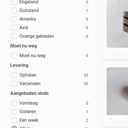
Engeland
0
Duitsland
1
Amerika
0
Azië
0
Overige gebieden
0
Moet nu weg
Moet nu weg
0
Levering
Ophalen
35
Verzenden
39
Aangeboden sinds
Vandaag
0
Gisteren
1
Een week
2