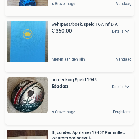
's-Gravenhage
Vandaag
wehrpass/boek/speld 167.Inf.Div.
€ 350,00
Details
Alphen aan den Rijn
Vandaag
herdenking Speld 1945
Bieden
Details
's-Gravenhage
Eergisteren
Bijzonder. April/mei 1945? Pammflet.
Waarom oorlogsvrij-