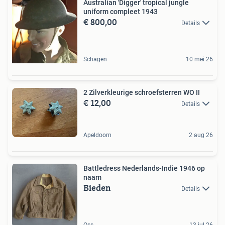
Australian 'Digger' tropical jungle
uniform compleet 1943
€ 800,00
Details
Schagen
10 mei 26
2 Zilverkleurige schroefsterren WO II
€ 12,00
Details
Apeldoorn
2 aug 26
Battledress Nederlands-Indie 1946 op
naam
Bieden
Details
Oss
13 jul 26