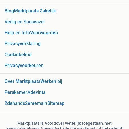
Blog
Marktplaats Zakelijk
Veilig en Succesvol
Help en Info
Voorwaarden
Privacyverklaring
Cookiebeleid
Privacyvoorkeuren
Over Marktplaats
Werken bij
Perskamer
Adevinta
2dehands
2ememain
Sitemap
Marktplaats is, voor zover wettelijk toegestaan, niet
aansprakelijk voor (gevolg)schade die voortkomt uit het gebruik