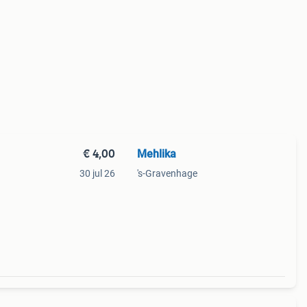
€ 4,00
Mehlika
30 jul 26
's-Gravenhage