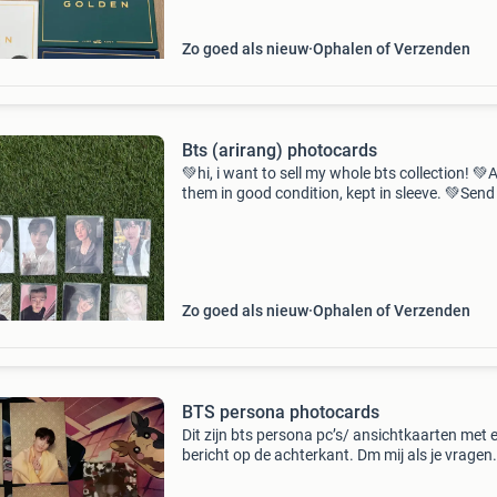
Zo goed als nieuw
Ophalen of Verzenden
Bts (arirang) photocards
💚hi, i want to sell my whole bts collection! 💚A
them in good condition, kept in sleeve. 💚Sen
message for the prices. Accept: vinted✅ payp
tikkie✅ more on my account :) available: ✅✅
Zo goed als nieuw
Ophalen of Verzenden
BTS persona photocards
Dit zijn bts persona pc’s/ ansichtkaarten met 
bericht op de achterkant. Dm mij als je vragen
hierover hebt :) deze zijn 4 euro per stuk.
Beschikbaarheid: ✅✅ ✅✅🐱