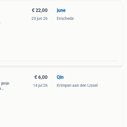
€ 22,00
june
23 jun 26
Enschede
d
€ 6,00
Qin
 jimin
14 jul 26
Krimpen aan den IJssel
6
undel