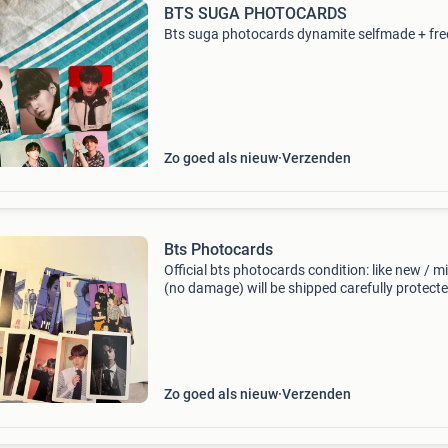
BTS SUGA PHOTOCARDS
Bts suga photocards dynamite selfmade + fre
Zo goed als nieuw
Verzenden
Bts Photocards
Official bts photocards condition: like new / m
(no damage) will be shipped carefully protect
more than 100 pieces 1 piece for 0,50
Zo goed als nieuw
Verzenden