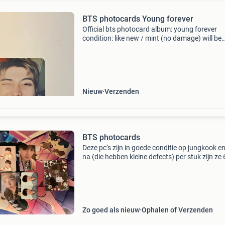
BTS photocards Young forever
Official bts photocard album: young forever
condition: like new / mint (no damage) will be
shipped carefully protected open for offers an
bundles c 4 euros per card whole pack for 20
euro&#39;s
Nieuw
Verzenden
BTS photocards
Deze pc’s zijn in goede conditie op jungkook en
na (die hebben kleine defects) per stuk zijn ze 
euro, jungkook en jimin zijn per stuk 5 euro. B
per 3 pc’s is mogelijk, je krijgt dan 3 eur
Zo goed als nieuw
Ophalen of Verzenden