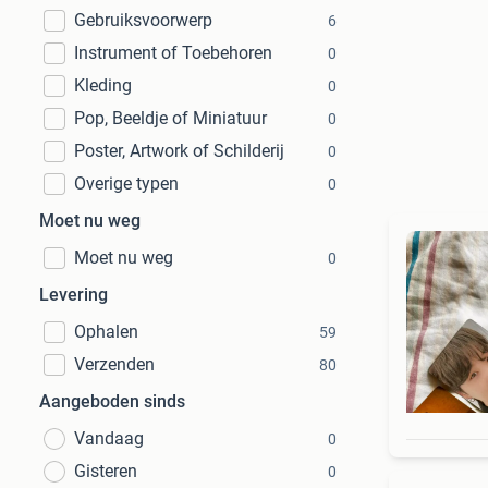
Gebruiksvoorwerp
6
Instrument of Toebehoren
0
Kleding
0
Pop, Beeldje of Miniatuur
0
Poster, Artwork of Schilderij
0
Overige typen
0
Moet nu weg
Moet nu weg
0
Levering
Ophalen
59
Verzenden
80
Aangeboden sinds
Vandaag
0
Gisteren
0