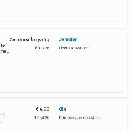
Zie omschrijving
Jennifer
ll of
16 jun 26
Heerhugowaard
d me a
all✅
✅
€ 4,00
Qin
een
14 jul 26
Krimpen aan den IJssel