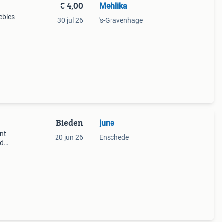
€ 4,00
Mehlika
ebies
30 jul 26
's-Gravenhage
Bieden
june
int
20 jun 26
Enschede
ed