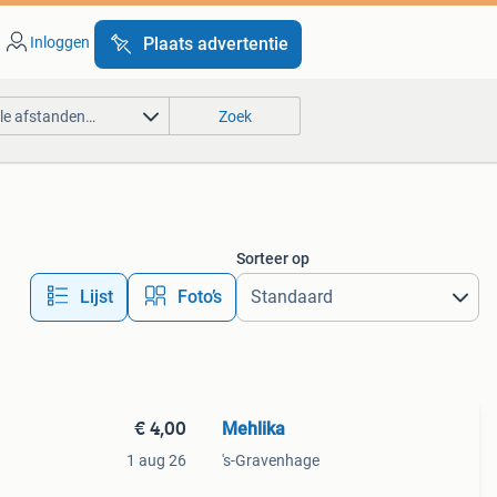
Inloggen
Plaats advertentie
lle afstanden…
Zoek
Sorteer op
Lijst
Foto’s
€ 4,00
Mehlika
1 aug 26
's-Gravenhage