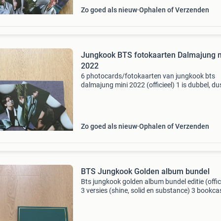
Zo goed als nieuw
Ophalen of Verzenden
Jungkook BTS fotokaarten Dalmajung 
2022
6 photocards/fotokaarten van jungkook bts
dalmajung mini 2022 (officieel) 1 is dubbel, du
verschillende
Zo goed als nieuw
Ophalen of Verzenden
BTS Jungkook Golden album bundel
Bts jungkook golden album bundel editie (offic
3 versies (shine, solid en substance) 3 bookca
fotoboeken (hebben allemaal hun eigen cd) 2
postcards 1 folded poster 2
fotokaarten/photocards 2