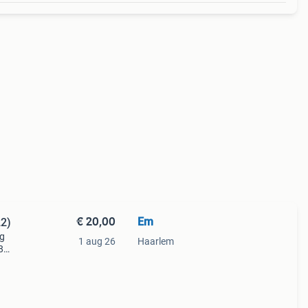
€ 20,00
Em
22)
ng
1 aug 26
Haarlem
8