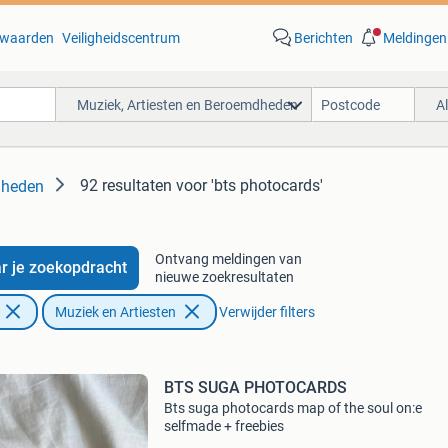
waarden
Veiligheidscentrum
Berichten
Meldingen
Muziek, Artiesten en Beroemdheden
A
92 resultaten
voor 'bts photocards'
dheden
Ontvang meldingen van
r je zoekopdracht
nieuwe zoekresultaten
Muziek en Artiesten
Verwijder filters
BTS SUGA PHOTOCARDS
Bts suga photocards map of the soul on:e
selfmade + freebies