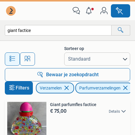
Parfumverzamelingen
Sorteer op
Alle afstanden…
Bewaar je zoekopdracht
Filters
Verzamelen
Parfumverzamelingen
Giant parfumfles factice
€ 75,00
Details