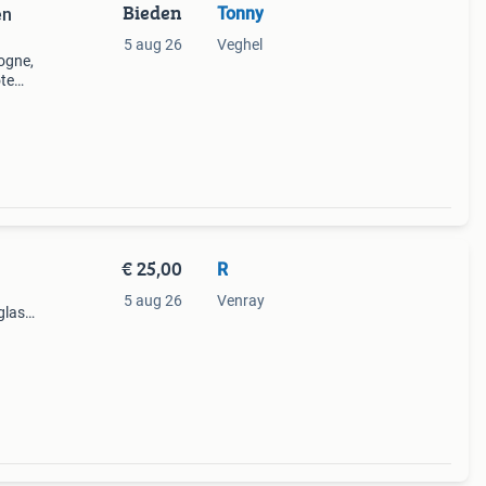
Bieden
Tonny
en
5 aug 26
Veghel
logne,
ote
€ 25,00
R
5 aug 26
Venray
glas,
sierd
s in