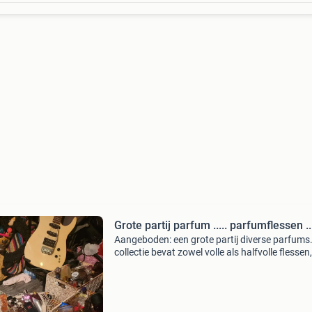
Grote partij parfum ..... parfumflessen .
Aangeboden: een grote partij diverse parfums
collectie bevat zowel volle als halfvolle flessen
enkele die bijna leeg zijn. Er zitten zowel dure a
minder dure merken tussen. De parfums word