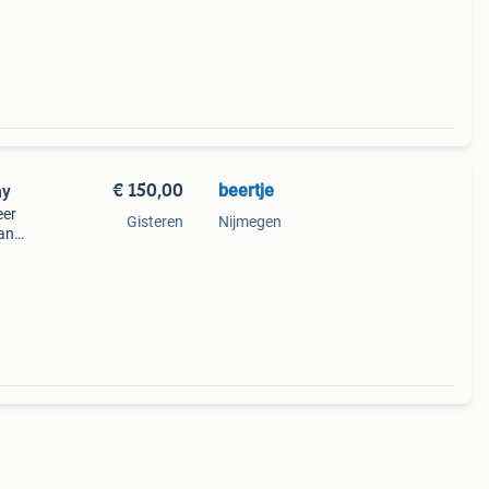
€ 150,00
beertje
my
eer
Gisteren
Nijmegen
aan