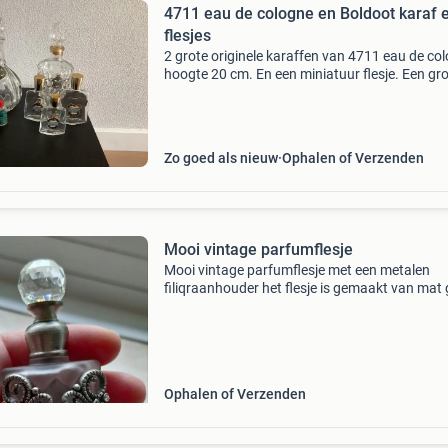
4711 eau de cologne en Boldoot karaf 
flesjes
2 grote originele karaffen van 4711 eau de co
hoogte 20 cm. En een miniatuur flesje. Een gr
boldoot karaf van 21 cm plus 3 kleine flesjes.
Zo goed als nieuw
Ophalen of Verzenden
Mooi vintage parfumflesje
Mooi vintage parfumflesje met een metalen
filiqraanhouder het flesje is gemaakt van mat 
het heeft een decoratieve metalen houder, ver
met steenties en bloemmotieven.het ontwerp i
een kl
Ophalen of Verzenden