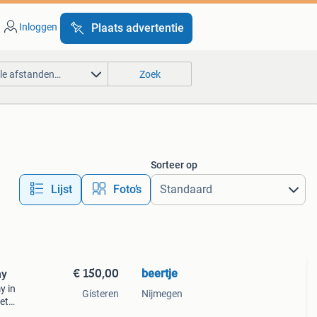
Inloggen
Plaats advertentie
lle afstanden…
Zoek
Sorteer op
Lijst
Foto’s
€ 150,00
beertje
my
y in
Gisteren
Nijmegen
iet