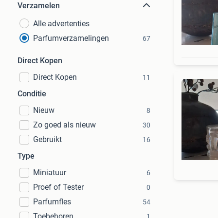
Verzamelen
Alle advertenties
Parfumverzamelingen
67
Direct Kopen
Direct Kopen
11
Conditie
Nieuw
8
Zo goed als nieuw
30
Gebruikt
16
Type
Miniatuur
6
Proef of Tester
0
Parfumfles
54
Toebehoren
1