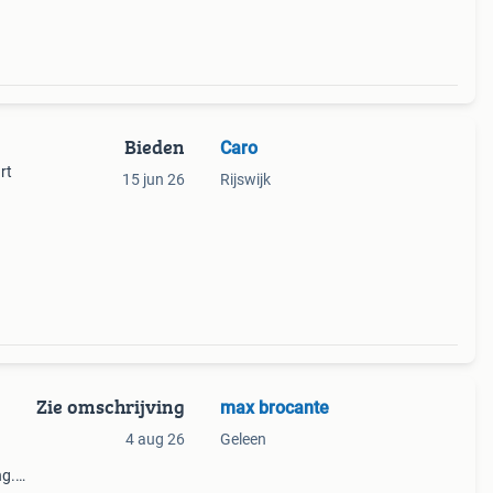
Bieden
Caro
rt
15 jun 26
Rijswijk
Zie omschrijving
max brocante
4 aug 26
Geleen
ng.