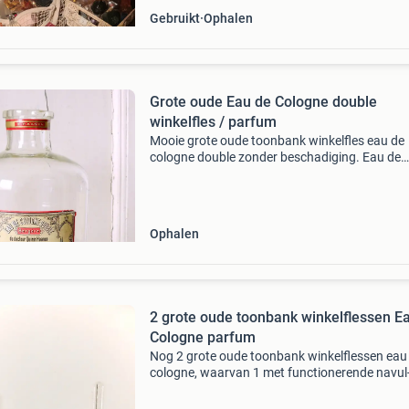
Gebruikt
Ophalen
Grote oude Eau de Cologne double
winkelfles / parfum
Mooie grote oude toonbank winkelfles eau de
cologne double zonder beschadiging. Eau de
cologne double bergère du docteur quirin haa
double concentration grand luxe 5 ltr. Vaste pr
45,- (e
Ophalen
2 grote oude toonbank winkelflessen E
Cologne parfum
Nog 2 grote oude toonbank winkelflessen eau
cologne, waarvan 1 met functionerende navul-
pompinstallatie. 5Ltr. Deze grote flessen wer
gebruikt voor het navullen van kleinere flesjes