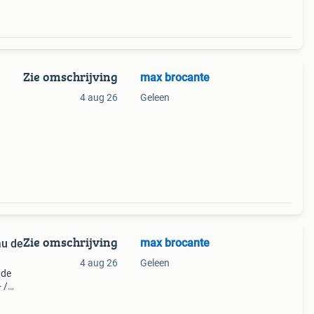
Zie omschrijving
max brocante
4 aug 26
Geleen
nen
ijs €
Zie omschrijving
max brocante
au de
4 aug 26
Geleen
 de
 /
den
 van