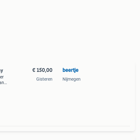
€ 150,00
beertje
my
er
Gisteren
Nijmegen
aan