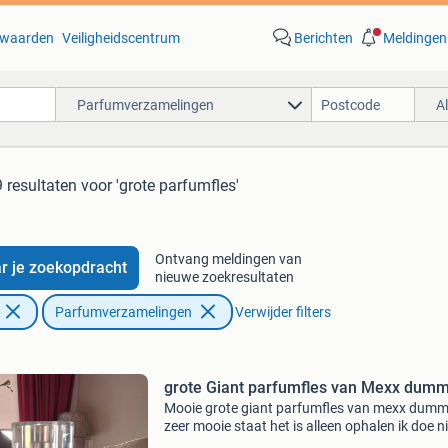
waarden
Veiligheidscentrum
Berichten
Meldingen
Parfumverzamelingen
A
 resultaten
voor 'grote parfumfles'
Ontvang meldingen van
r je zoekopdracht
nieuwe zoekresultaten
Parfumverzamelingen
Verwijder filters
grote Giant parfumfles van Mexx dum
Mooie grote giant parfumfles van mexx dumm
zeer mooie staat het is alleen ophalen ik doe n
aan verzenden