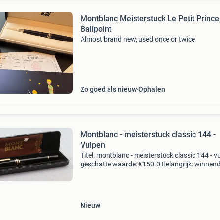
Montblanc Meisterstuck Le Petit Prince
Ballpoint
Almost brand new, used once or twice
Zo goed als nieuw
Ophalen
Montblanc - meisterstuck classic 144 -
Vulpen
Titel: montblanc - meisterstuck classic 144 - v
geschatte waarde: €150.0 Belangrijk: winnen
biedingen zijn exclusief 9% koperbescherming
kavel beschrijving verzending met een exp
Nieuw