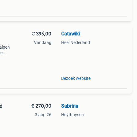
€ 395,00
Catawiki
Vandaag
Heel Nederland
balpen
de
 + €3
Bezoek website
€ 270,00
Sabrina
nd
3 aug 26
Heythuysen
ering
-