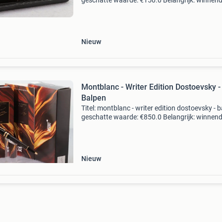
geschatte waarde: €150.0 Belangrijk: winnen
biedingen zijn exclusief 9% koperbescherming
kavel beschrijving verzending met een exp
Nieuw
Montblanc - Writer Edition Dostoevsky -
Balpen
Titel: montblanc - writer edition dostoevsky - 
geschatte waarde: €850.0 Belangrijk: winnen
biedingen zijn exclusief 9% koperbescherming
kavel beschrijving verzending met expres
Nieuw