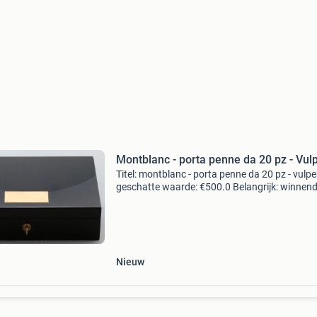
Montblanc - porta penne da 20 pz - Vul
Titel: montblanc - porta penne da 20 pz - vulp
geschatte waarde: €500.0 Belangrijk: winnen
biedingen zijn exclusief 9% koperbescherming
kavel beschrijving verzending met expreskoeri
Nieuw