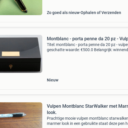
Zo goed als nieuw
Ophalen of Verzenden
Montblanc - porta penne da 20 pz - Vul
Titel: montblanc - porta penne da 20 pz - vulp
geschatte waarde: €500.0 Belangrijk: winnen
biedingen zijn exclusief 9% koperbescherming
kavel beschrijving verzending met expreskoeri
Nieuw
Vulpen Montblanc StarWalker met Marmer
look.
Prachtige mooie vulpen montblanc starwalker
marmer look in een gebruikte staat deze pen h