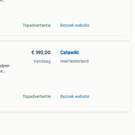
de
 + €3
Topadvertentie
Bezoek website
€ 395,00
Catawiki
Vandaag
Heel Nederland
balpen
de
 + €3
Topadvertentie
Bezoek website