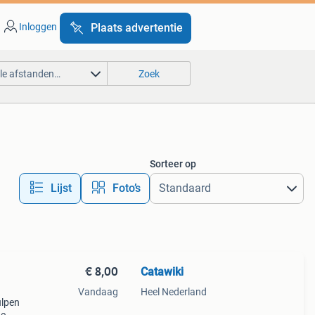
Inloggen
Plaats advertentie
lle afstanden…
Zoek
Sorteer op
Lijst
Foto’s
€ 8,00
Catawiki
Vandaag
Heel Nederland
ulpen