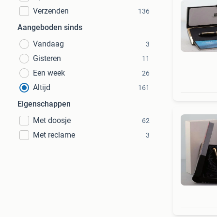
Verzenden
136
Aangeboden sinds
Vandaag
3
Gisteren
11
Een week
26
Altijd
161
Eigenschappen
Met doosje
62
Met reclame
3