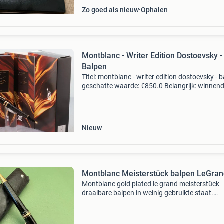
Zo goed als nieuw
Ophalen
Montblanc - Writer Edition Dostoevsky -
Balpen
Titel: montblanc - writer edition dostoevsky - 
geschatte waarde: €850.0 Belangrijk: winnen
biedingen zijn exclusief 9% koperbescherming
kavel beschrijving verzending met expres
Nieuw
Montblanc Meisterstück balpen LeGra
Montblanc gold plated le grand meisterstück
draaibare balpen in weinig gebruikte staat.
Clipnummer: ep1087186 germany en pix mark
onder clip. Lengte pen: 14,5cm, diameter ca 14
15mm, gewicht zond