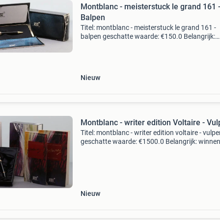
Montblanc - meisterstuck le grand 161 
Balpen
Titel: montblanc - meisterstuck le grand 161 -
balpen geschatte waarde: €150.0 Belangrijk:
winnende biedingen zijn exclusief 9%
koperbescherming + €3 kavel beschrijving
verzending met een ex
Nieuw
Montblanc - writer edition Voltaire - Vu
Titel: montblanc - writer edition voltaire - vulp
geschatte waarde: €1500.0 Belangrijk: winne
biedingen zijn exclusief 9% koperbescherming
kavel beschrijving nieuwe pen, nooit inkt
Nieuw