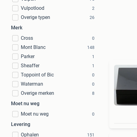
Vulpotlood
2
Overige typen
26
Merk
Cross
0
Mont Blanc
148
Parker
1
Sheaffer
1
Toppoint of Bic
0
Waterman
0
Overige merken
8
Moet nu weg
Moet nu weg
0
Levering
Ophalen
151