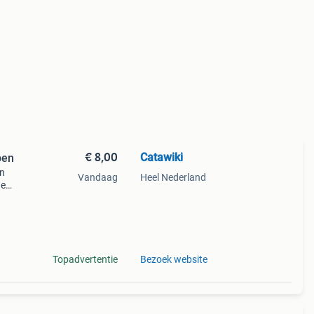
€ 8,00
Catawiki
pen
en
Vandaag
Heel Nederland
de
 + €3
Topadvertentie
Bezoek website