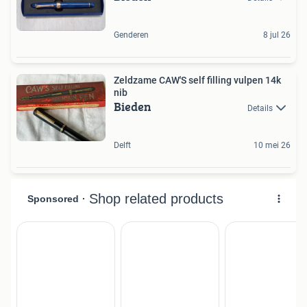
Genderen
8 jul 26
Zeldzame CAW'S self filling vulpen 14k
nib
Bieden
Details
Delft
10 mei 26