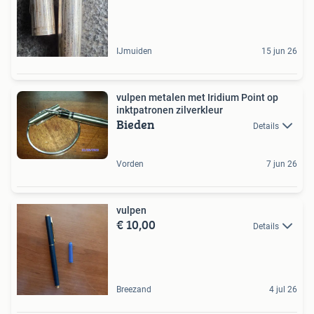
IJmuiden
15 jun 26
vulpen metalen met Iridium Point op
inktpatronen zilverkleur
Bieden
Details
Vorden
7 jun 26
vulpen
€ 10,00
Details
Breezand
4 jul 26