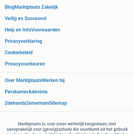
Blog
Marktplaats Zakelijk
Veilig en Succesvol
Help en Info
Voorwaarden
Privacyverklaring
Cookiebeleid
Privacyvoorkeuren
Over Marktplaats
Werken bij
Perskamer
Adevinta
2dehands
2ememain
Sitemap
Marktplaats is, voor zover wettelijk toegestaan, niet
aansprakelijk voor (gevolg)schade die voortkomt uit het gebruik