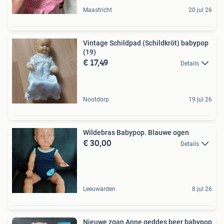
Maastricht
20 jul 26
Vintage Schildpad (Schildkröt) babypop
(19)
€ 17,49
Details
Nootdorp
19 jul 26
Wildebras Babypop. Blauwe ogen
€ 30,00
Details
Leeuwarden
8 jul 26
Nieuwe zgan Anne geddes beer babypop