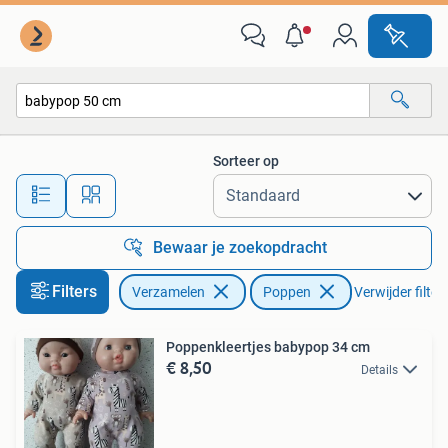
Poppen
Sorteer op
Alle afstanden…
Bewaar je zoekopdracht
Filters
Verzamelen
Poppen
Verwijder filter
Poppenkleertjes babypop 34 cm
€ 8,50
Details