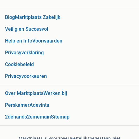
Blog
Marktplaats Zakelijk
Veilig en Succesvol
Help en Info
Voorwaarden
Privacyverklaring
Cookiebeleid
Privacyvoorkeuren
Over Marktplaats
Werken bij
Perskamer
Adevinta
2dehands
2ememain
Sitemap
Marktplaats is, voor zover wettelijk toegestaan, niet