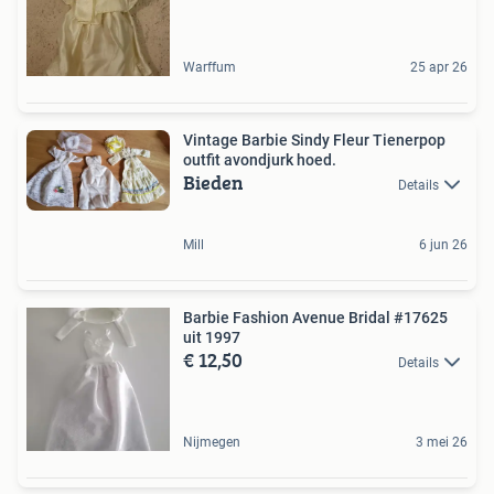
Warffum
25 apr 26
Vintage Barbie Sindy Fleur Tienerpop
outfit avondjurk hoed.
Bieden
Details
Mill
6 jun 26
Barbie Fashion Avenue Bridal #17625
uit 1997
€ 12,50
Details
Nijmegen
3 mei 26