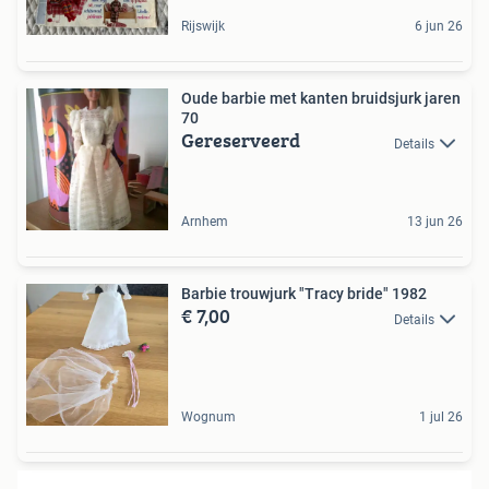
Rijswijk
6 jun 26
Oude barbie met kanten bruidsjurk jaren
70
Gereserveerd
Details
Arnhem
13 jun 26
Barbie trouwjurk "Tracy bride" 1982
€ 7,00
Details
Wognum
1 jul 26