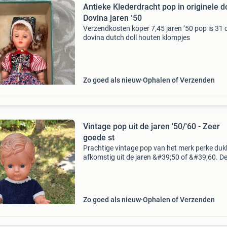
Antieke Klederdracht pop in originele 
Dovina jaren ‘50
Verzendkosten koper 7,45 jaren ‘50 pop is 31
dovina dutch doll houten klompjes
Zo goed als nieuw
Ophalen of Verzenden
Vintage pop uit de jaren '50/'60 - Zeer
goede st
Prachtige vintage pop van het merk perke duk
afkomstig uit de jaren &#39;50 of &#39;60. D
verkeert in zeer goede staat en is een mooie
aanvulling voor elke verzamelaar of liefhebber
Zo goed als nieuw
Ophalen of Verzenden