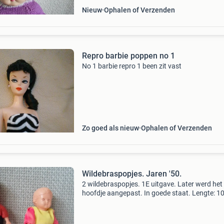
Nieuw
Ophalen of Verzenden
Repro barbie poppen no 1
No 1 barbie repro 1 been zit vast
Zo goed als nieuw
Ophalen of Verzenden
Wildebraspopjes. Jaren '50.
2 wildebraspopjes. 1E uitgave. Later werd het
hoofdje aangepast. In goede staat. Lengte: 1
Poppen hebben gestaan in een rookvrij huis. Pr
25 euro. Bieden via marktplaats. Geen
betaalverzoek v