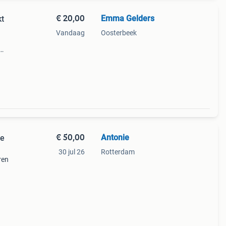
€ 20,00
Emma Gelders
kt
Vandaag
Oosterbeek
t. Ze
€ 50,00
Antonie
se
30 jul 26
Rotterdam
ren
an 15
 staat