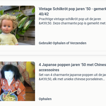
Vintage Schilkröt pop jaren '50 - gemer
40/42
Prachtige vintage schilkröt pop uit de jaren
&#39;50. Deze charmante pop is gemerkt met
40/42, wat waarschijnlijk haar lengte aangeef
is gekleed in een origineel geel geruit jurkje en
draagt
Gebruikt
Ophalen of Verzenden
4 Japanse poppen jaren '50 met Chine
accessoires
Set van 4 charmante japanse poppen uit de ja
&#39;50, elk met unieke chinese porseleinen
accessoires. De poppen hebben een hoogte v
cm en een breedte van 16 cm. Ze zijn in goede
en e
Ophalen