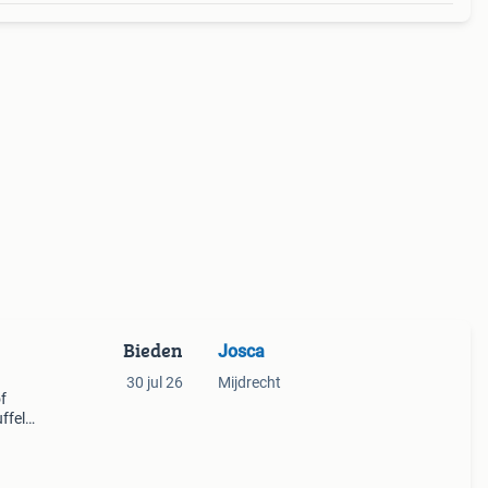
Bieden
Josca
30 jul 26
Mijdrecht
f
ffels,
ars)
zor