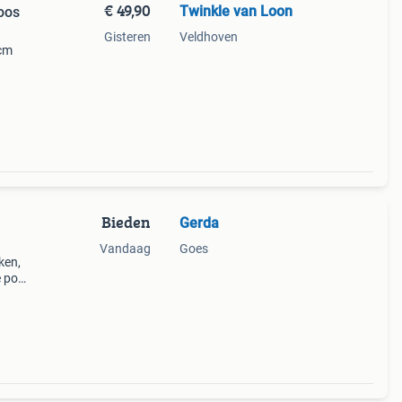
€ 49,90
Twinkle van Loon
doos
Gisteren
Veldhoven
 cm
Bieden
Gerda
Vandaag
Goes
ken,
e pop
 v