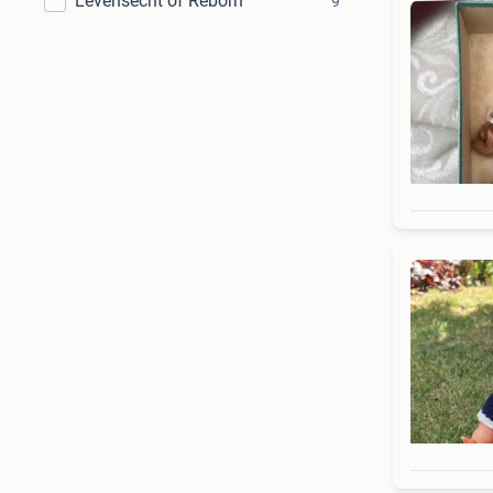
Levensecht of Reborn
9