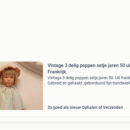
Vintage 3 delig poppen setje jaren 50 ui
Frankrijk.
Vintage 3 delig poppen setje jaren 50. Uit frank
Gebreid en gehaakt ,geborduurd fijn handwer
glas knoopjes.poppen kleertjes. Jurkje ,vestje 
hoedje. Is heel en schoon. 3 Delig set, prijs &
Zo goed als nieuw
Ophalen of Verzenden