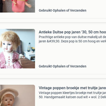
Gebruikt
Ophalen of Verzenden
Antieke Duitse pop jaren '30, 50 cm ho
Prachtige antieke pop van duitse makelij uit d
jaren &#39;30. Deze pop is 50 cm hoog en ver
in gebruikte, maar goede staat. Een uniek
verzamelobject voor liefhebbers van vintage
speelgoed.
Gebruikt
Ophalen of Verzenden
Vintage poppen broekje met truitje jare
Vintage poppen kleertjes broekje met truitje ja
50. Handgemaakt katoen oud wit + wol. 2 Deli
prijs € 12,50. Past een kathe kruse pop ± 37 c
Baret prijs € 12,50 kopmaat 24 cm. Rond