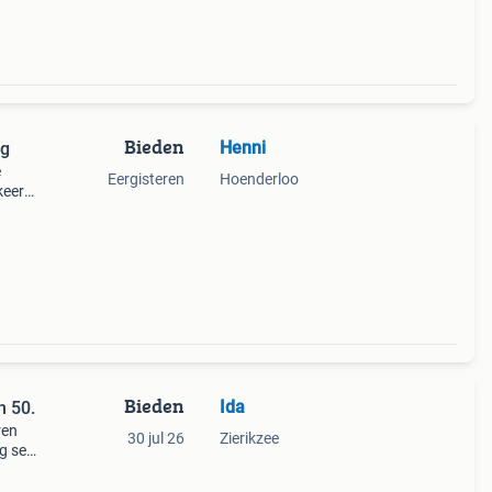
Bieden
Henni
og
e
Eergisteren
Hoenderloo
keert
Bieden
Ida
n 50.
ren
30 jul 26
Zierikzee
g set
m.