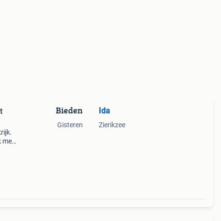
Bieden
Ida
t
Gisteren
Zierikzee
rijk.
k met
en