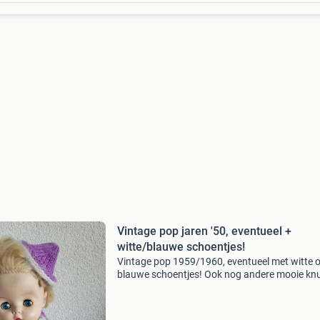
Vintage pop jaren '50, eventueel +
witte/blauwe schoentjes!
Vintage pop 1959/1960, eventueel met witte o
blauwe schoentjes! Ook nog andere mooie knu
kleine poppetjes/diertjes en speelgoed (star w
te koop, zie graag alle foto&#39;s! Verzenden 