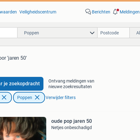
waarden
Veiligheidscentrum
Berichten
Meldingen
Poppen
A
oor 'jaren 50'
Ontvang meldingen van
r je zoekopdracht
nieuwe zoekresultaten
Poppen
Verwijder filters
oude pop jaren 50
Netjes onbeschadigd