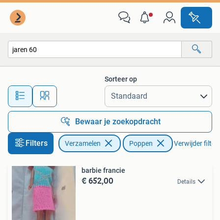
Poppen
Sorteer op
Alle afstanden…
Bewaar je zoekopdracht
Filters
Verzamelen
Poppen
Verwijder filter
barbie francie
€ 652,00
Details