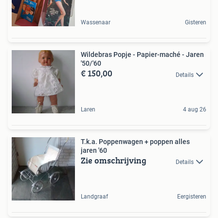
Wassenaar
Gisteren
Wildebras Popje - Papier-maché - Jaren
'50/'60
€ 150,00
Details
Laren
4 aug 26
T.k.a. Poppenwagen + poppen alles
jaren '60
Zie omschrijving
Details
Landgraaf
Eergisteren