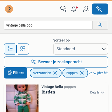
Poppen
Sorteer op
Alle afstanden…
Bewaar je zoekopdracht
Filters
Verzamelen
Poppen
Verwijder filter
Vintage Bella poppen
Bieden
Details