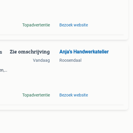
ar
Topadvertentie
Bezoek website
Zie omschrijving
Anja's Handwerkatelier
s
Vandaag
Roosendaal
en,
ezoek
ichten
Topadvertentie
Bezoek website