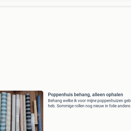
Poppenhuis behang, alleen ophalen
Behang welke ik voor mijne poppenhuizen geb
heb. Sommige rollen nog nieuw in folie andere
gebruikt verschillende lengtes. Breedte meest
de 52 cm. Mag voor 10 euro alles samen wat 
foto i