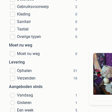
Gebruiksvoorwerp
2
Kleding
0
Sanitair
0
Textiel
0
Overige typen
0
Moet nu weg
Moet nu weg
0
Levering
Ophalen
31
Verzenden
18
Aangeboden sinds
Vandaag
1
Gisteren
1
Een week
5