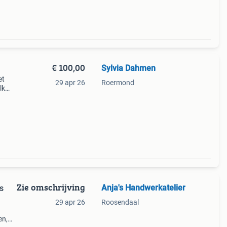
€ 100,00
Sylvia Dahmen
et
29 apr 26
Roermond
lk
 met
Zie omschrijving
Anja's Handwerkatelier
s
29 apr 26
Roosendaal
en,