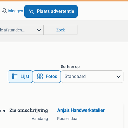
Inloggen
Plaats advertentie
lle afstanden…
Zoek
Sorteer op
Lijst
Foto’s
Zie omschrijving
Anja's Handwerkatelier
ren
Vandaag
Roosendaal