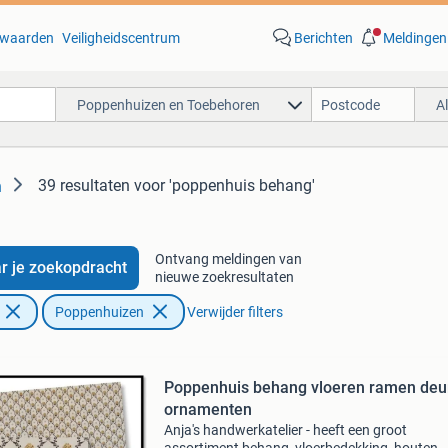
waarden
Veiligheidscentrum
Berichten
Meldingen
Poppenhuizen en Toebehoren
A
39 resultaten
voor 'poppenhuis behang'
n
Ontvang meldingen van
r je zoekopdracht
nieuwe zoekresultaten
Poppenhuizen
Verwijder filters
Poppenhuis behang vloeren ramen deu
ornamenten
Anja's handwerkatelier - heeft een groot