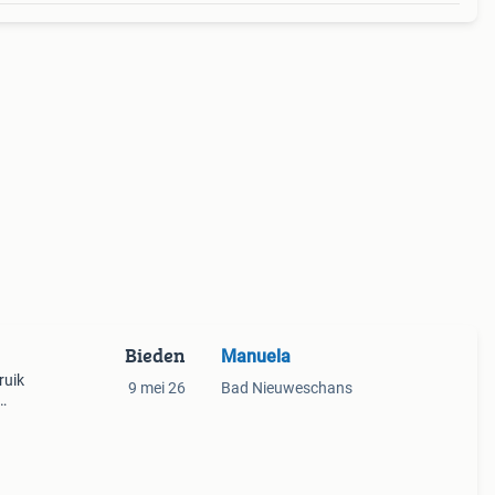
Bieden
Manuela
ruik
9 mei 26
Bad Nieuweschans
 rond
op de