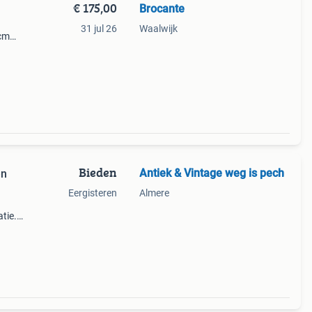
€ 175,00
Brocante
31 jul 26
Waalwijk
 cm
aar
 mooie
Bieden
Antiek & Vintage weg is pech
en
Eergisteren
Almere
tie.
wee
 een