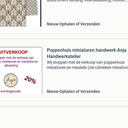
assortiment behang, vloerbedekking, houten
vloeren en nog veel meer om je poppenhuis na
jouw smaak in te richten. Ook hebben we een
assortiment miniature
Nieuw
Ophalen of Verzenden
Poppenhuis miniaturen handwerk Anja 
Handwerkatelier
Wij stoppen met de verkoop van poppenhuis
miniaturen en meubels (zie rubrieken miniatur
meubels en afwerking) kortingscode: op=op b
de website voor meer info we blijven ons wel r
op de a
Nieuw
Ophalen of Verzenden