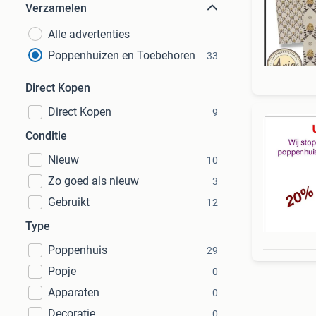
Verzamelen
Alle advertenties
Poppenhuizen en Toebehoren
33
Direct Kopen
Direct Kopen
9
Conditie
Nieuw
10
Zo goed als nieuw
3
Gebruikt
12
Type
Poppenhuis
29
Popje
0
Apparaten
0
Decoratie
0