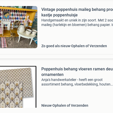
Vintage poppenhuis maileg behang pro
kastje poppenhuisje
Handgemaakt en uniek in zijn soort. Met 2 so
maileg (harlekijn en bloemen) behang papier. I
open haard. Leuk voor bijvoorbeeld maileg mu
Zonder de meubels en muizen! Die dienen ter
voorbe
Zo goed als nieuw
Ophalen of Verzenden
Poppenhuis behang vloeren ramen deu
ornamenten
Anja's handwerkatelier - heeft een groot
assortiment behang, vloerbedekking, houten
vloeren en nog veel meer om je poppenhuis na
jouw smaak in te richten. Ook hebben we een
assortiment miniature
Nieuw
Ophalen of Verzenden