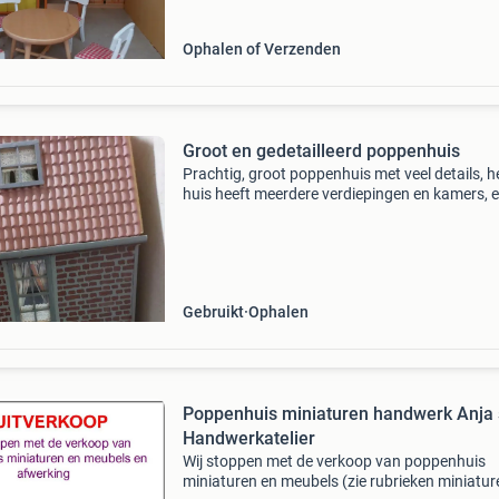
Ophalen of Verzenden
Groot en gedetailleerd poppenhuis
Prachtig, groot poppenhuis met veel details, h
huis heeft meerdere verdiepingen en kamers, e
met unieke afwerkingen zoals behang en
vloerbedekking. De buitenkant is gedecoreerd
baksteenmotief
Gebruikt
Ophalen
Poppenhuis miniaturen handwerk Anja 
Handwerkatelier
Wij stoppen met de verkoop van poppenhuis
miniaturen en meubels (zie rubrieken miniatur