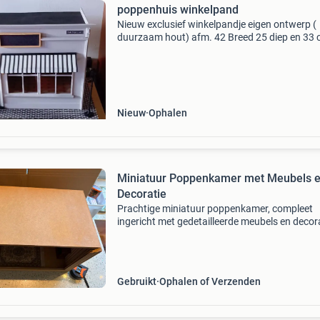
poppenhuis winkelpand
Nieuw exclusief winkelpandje eigen ontwerp (
duurzaam hout) afm. 42 Breed 25 diep en 33
hoog onderplaat 50x31cm helemaal kant & kl
om ingericht te worden inclusief deur beslag,
vloer ,
Nieuw
Ophalen
Miniatuur Poppenkamer met Meubels 
Decoratie
Prachtige miniatuur poppenkamer, compleet
ingericht met gedetailleerde meubels en decora
De kamer is voorzien van gestreept behang, t
ramen, een deur, een open haard, een fauteuil,
bankje e
Gebruikt
Ophalen of Verzenden