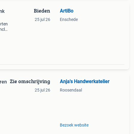
Bieden
ArtiBo
nk
25 jul 26
Enschede
orten
ncl
izen.
Zie omschrijving
Anja's Handwerkatelier
ren
25 jul 26
Roosendaal
ar
Bezoek website