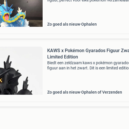
figuur, perfect voor elke pokémon verzamelaar.
figuur toont gyarados in een dynamische pose
omringd door golven, wat een indrukwekkend
displays
Zo goed als nieuw
Ophalen
KAWS x Pokémon Gyarados Figuur Zwar
Limited Edition
Biedt een zeldzaam kaws x pokémon gyarado
figuur aan in het zwart. Dit is een limited editi
verzamelobject, perfect voor fans van kaws,
pokémon en designer speelgoed. Het figuur is 
uitstekende s
Zo goed als nieuw
Ophalen of Verzenden