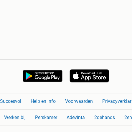
n Succesvol
Help en Info
Voorwaarden
Privacyverklar
Werken bij
Perskamer
Adevinta
2dehands
2e