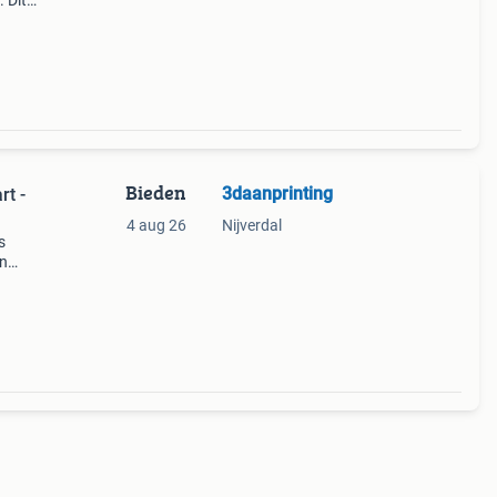
 Dit
,
Bieden
3daanprinting
t -
4 aug 26
Nijverdal
s
on
in