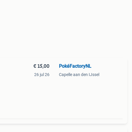
€ 15,00
PokéFactoryNL
26 jul 26
Capelle aan den IJssel