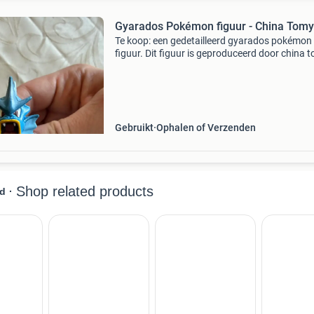
Gyarados Pokémon figuur - China Tomy
Te koop: een gedetailleerd gyarados pokémon
figuur. Dit figuur is geproduceerd door china 
en toont gyarados in zijn iconische blauwe en 
kleuren. Perfect voor verzamelaars of als
speelgoed vo
Gebruikt
Ophalen of Verzenden