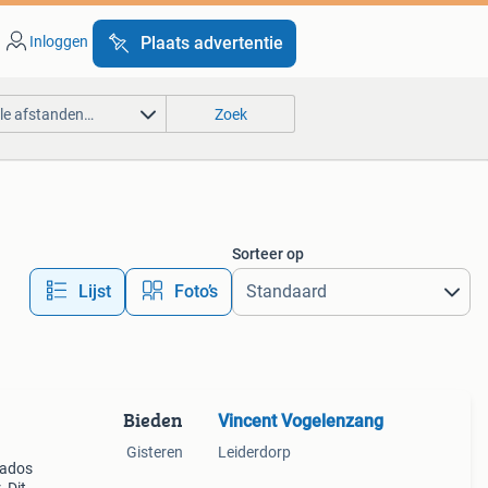
Inloggen
Plaats advertentie
lle afstanden…
Zoek
Sorteer op
Lijst
Foto’s
Bieden
Vincent Vogelenzang
Gisteren
Leiderdorp
rados