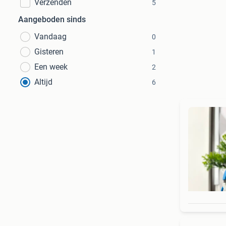
Verzenden
5
Aangeboden sinds
Vandaag
0
Gisteren
1
Een week
2
Altijd
6