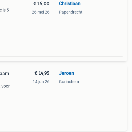
€ 15,00
Christiaan
 is 5
26 mei 26
Papendrecht
€ 14,95
Jeroen
zaam
14 jun 26
Gorinchem
t voor
 van