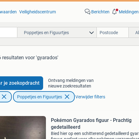
waarden
Veiligheidscentrum
Berichten
Meldingen
Poppetjes en Figuurtjes
A
6 resultaten
voor 'gyarados'
Ontvang meldingen van
r je zoekopdracht
nieuwe zoekresultaten
Poppetjes en Figuurtjes
Verwijder filters
Pokémon Gyarados figuur - Prachtig
gedetailleerd
Bied hier op een schitterend gedetailleerd gya