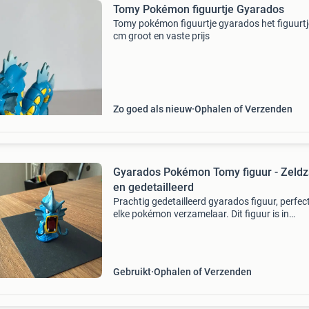
Tomy Pokémon figuurtje Gyarados
Tomy pokémon figuurtje gyarados het figuurtje
cm groot en vaste prijs
Zo goed als nieuw
Ophalen of Verzenden
Gyarados Pokémon Tomy figuur - Zeld
en gedetailleerd
Prachtig gedetailleerd gyarados figuur, perfec
elke pokémon verzamelaar. Dit figuur is in
uitstekende staat en een must-have voor fans
de iconische water/vlieg pokémon. Voeg deze
krachtige g
Gebruikt
Ophalen of Verzenden