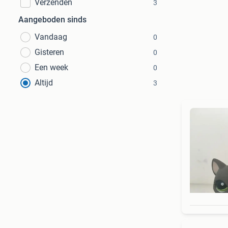
Verzenden
3
Aangeboden sinds
Vandaag
0
Gisteren
0
Een week
0
Altijd
3