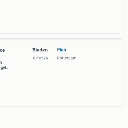
Bieden
Fien
ice
8 mei 26
Rotterdam
an
 gele
een
ecorat