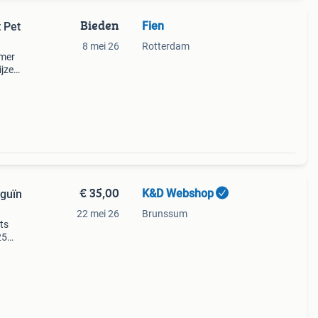
Bieden
Fien
 Pet
8 mei 26
Rotterdam
mmer
ijze
voor
 in g
€ 35,00
K&D Webshop
nguïn
22 mei 26
Brunssum
ts
25
et op: