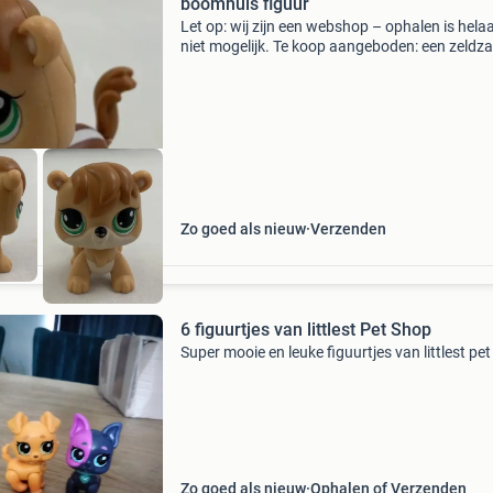
boomhuis figuur
Let op: wij zijn een webshop – ophalen is hela
niet mogelijk. Te koop aangeboden: een zeld
littlest pet shop figuurtje: de eekhoorn (chipm
met nummer 2111. Dit bijzondere figuurtje wa
oorsp
Zo goed als nieuw
Verzenden
6 figuurtjes van littlest Pet Shop
Super mooie en leuke figuurtjes van littlest pe
Zo goed als nieuw
Ophalen of Verzenden