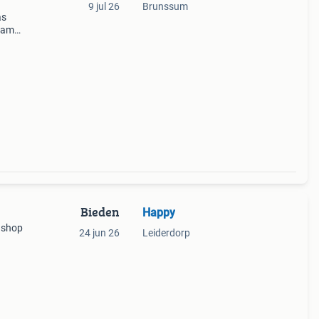
9 jul 26
Brunssum
as
zaam
unk)
s
Bieden
Happy
t shop
24 jun 26
Leiderdorp