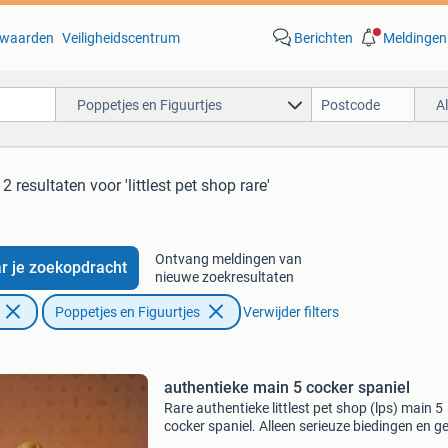
waarden
Veiligheidscentrum
Berichten
Meldingen
Poppetjes en Figuurtjes
A
12 resultaten
voor 'littlest pet shop rare'
Ontvang meldingen van
r je zoekopdracht
nieuwe zoekresultaten
Poppetjes en Figuurtjes
Verwijder filters
authentieke main 5 cocker spaniel
Rare authentieke littlest pet shop (lps) main 5
cocker spaniel. Alleen serieuze biedingen en g
&#39;low balling&#39;. Zie fotos voor wat fla