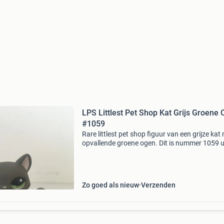
LPS Littlest Pet Shop Kat Grijs Groene
#1059
Rare littlest pet shop figuur van een grijze kat
opvallende groene ogen. Dit is nummer 1059 u
collectie. Het figuurtje is in goede, gebruikte s
en perfect voor verzamelaars of als speelgo
Zo goed als nieuw
Verzenden