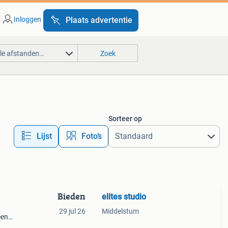
Inloggen
Plaats advertentie
lle afstanden…
Zoek
Sorteer op
Lijst
Foto’s
Bieden
elites studio
29 jul 26
Middelstum
een
ws.