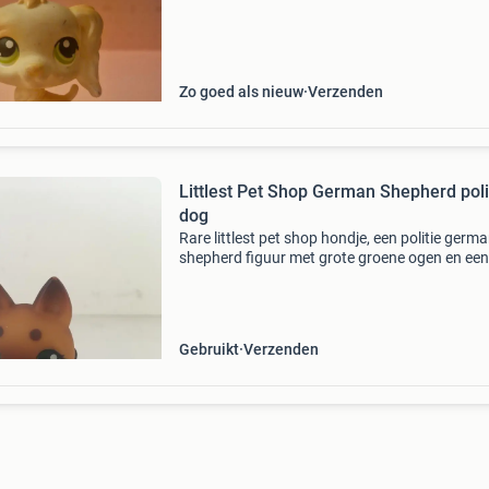
Zo goed als nieuw
Verzenden
Littlest Pet Shop German Shepherd pol
dog
Rare littlest pet shop hondje, een politie germ
shepherd figuur met grote groene ogen en een
badge. Inclusief een bijpassende speelset die 
kamer voorstelt, compleet met meubilair en d
Gebruikt
Verzenden