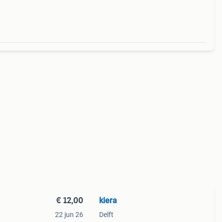
€ 12,00
kiera
22 jun 26
Delft