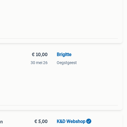
€ 10,00
Brigitte
30 mei 26
Oegstgeest
€ 5,00
K&D Webshop
on