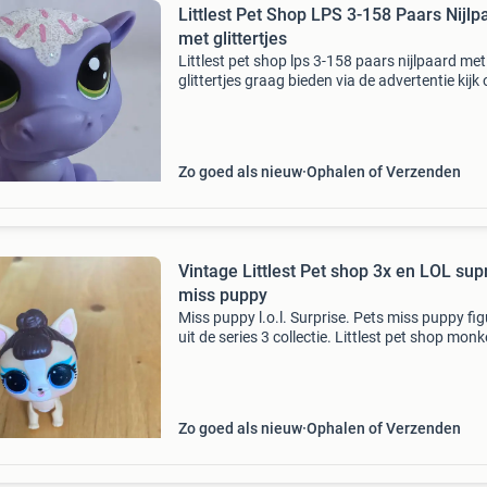
Littlest Pet Shop LPS 3-158 Paars Nijlp
met glittertjes
Littlest pet shop lps 3-158 paars nijlpaard met
glittertjes graag bieden via de advertentie kijk
even bij mijn andere advertenties ik verkoop n
meer littlest pet shop ik doe niet aan betaalve
Zo goed als nieuw
Ophalen of Verzenden
Vintage Littlest Pet shop 3x en LOL sup
miss puppy
Miss puppy l.o.l. Surprise. Pets miss puppy fi
uit de series 3 collectie. Littlest pet shop mon
2006 chimpansee met blauwe bloemenogen n
784 Littlest pet shop zittende kortharige kat n
Zo goed als nieuw
Ophalen of Verzenden