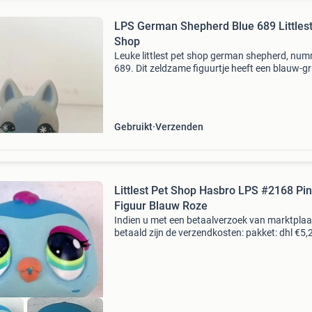
LPS German Shepherd Blue 689 Littlest
Shop
Leuke littlest pet shop german shepherd, nu
689. Dit zeldzame figuurtje heeft een blauw-gr
vacht met sneeuwvlokjes in de ogen. Perfect 
verzamelaars of als speelgoed. Het figuurtje is
Gebruikt
Verzenden
Littlest Pet Shop Hasbro LPS #2168 Pi
Figuur Blauw Roze
Indien u met een betaalverzoek van marktplaa
betaald zijn de verzendkosten: pakket: dhl €5,
(afhaalpunt) - €6,25 thuis. Postnl €6,95 thuis l
wij zijn een webshop – ophalen is