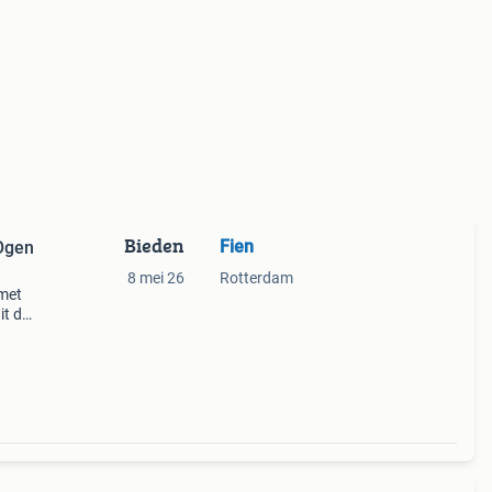
Bieden
Fien
 Ogen
8 mei 26
Rotterdam
 met
it de
taat