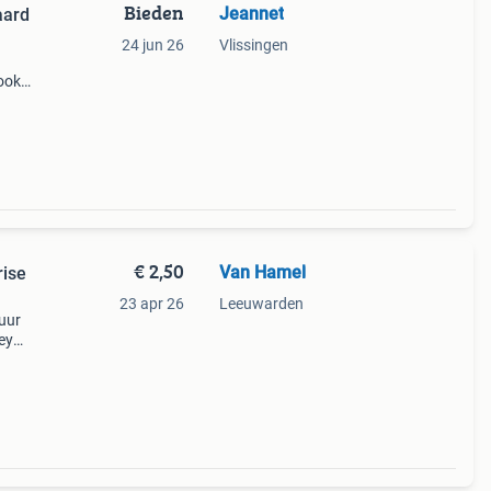
Bieden
Jeannet
aard
24 jun 26
Vlissingen
 ook
og
rzo
€ 2,50
Van Hamel
rise
23 apr 26
Leeuwarden
guur
key
r.
r. 959