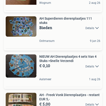
Wognum
2 aug 26
AH Superdieren dierenplaatjes 111
stuks
Bieden
Details
Ootmarsum
9 jun 26
NIEUW AH Dierenplaatjes 4 sets Van 4
Stuks >Snelle Verzendi
€ 0,10
Details
Aalsmeer
1 aug 26
AH - Freek Vonk Dierenplaatjes - restant
EUR 5,-
€ 5,00
Details