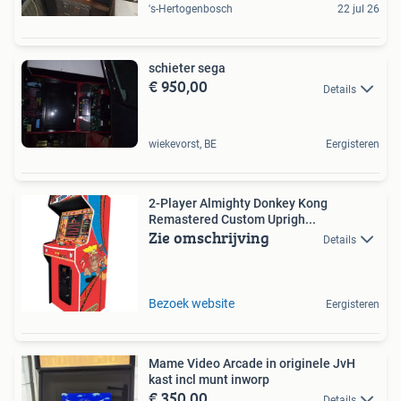
's-Hertogenbosch
22 jul 26
schieter sega
€ 950,00
Details
wiekevorst, BE
Eergisteren
2-Player Almighty Donkey Kong
Remastered Custom Uprigh...
Zie omschrijving
Details
Bezoek website
Eergisteren
Mame Video Arcade in originele JvH
kast incl munt inworp
€ 350,00
Details