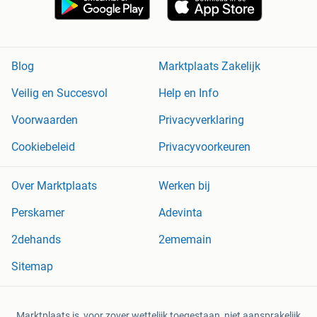
Blog
Marktplaats Zakelijk
Veilig en Succesvol
Help en Info
Voorwaarden
Privacyverklaring
Cookiebeleid
Privacyvoorkeuren
Over Marktplaats
Werken bij
Perskamer
Adevinta
2dehands
2ememain
Sitemap
Marktplaats is, voor zover wettelijk toegestaan, niet aansprakelijk