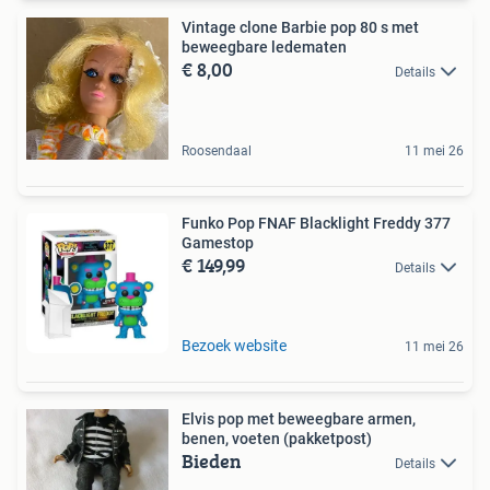
Vintage clone Barbie pop 80 s met
beweegbare ledematen
€ 8,00
Details
Roosendaal
11 mei 26
Funko Pop FNAF Blacklight Freddy 377
Gamestop
€ 149,99
Details
Bezoek website
11 mei 26
Elvis pop met beweegbare armen,
benen, voeten (pakketpost)
Bieden
Details