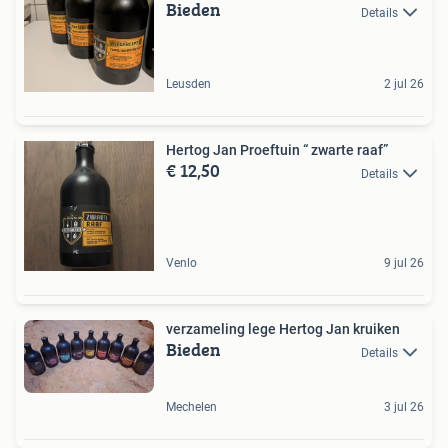
Bieden
Details
Leusden
2 jul 26
Hertog Jan Proeftuin “ zwarte raaf”
€ 12,50
Details
Venlo
9 jul 26
verzameling lege Hertog Jan kruiken
Bieden
Details
Mechelen
3 jul 26