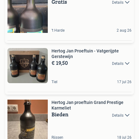
Gratis
Details
't Harde
2 aug 26
Hertog Jan Proeftuin - Vatgerijpte
Gerstewijn
€ 19,50
Details
Tiel
17 jul 26
Hertog Jan proeftuin Grand Prestige
Karmeliet
Bieden
Details
Rijssen
18 jul 26