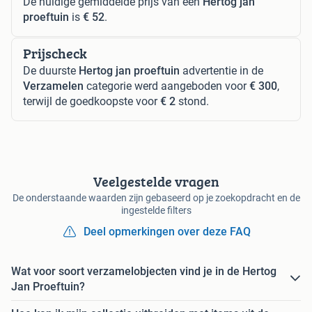
De huidige gemiddelde prijs van een
Hertog jan
proeftuin
is
€ 52
.
Prijscheck
De duurste
Hertog jan proeftuin
advertentie in de
Verzamelen
categorie werd aangeboden voor
€ 300
,
terwijl de goedkoopste voor
€ 2
stond.
Veelgestelde vragen
De onderstaande waarden zijn gebaseerd op je zoekopdracht en de
ingestelde filters
Deel opmerkingen over deze FAQ
Wat voor soort verzamelobjecten vind je in de Hertog
Jan Proeftuin?