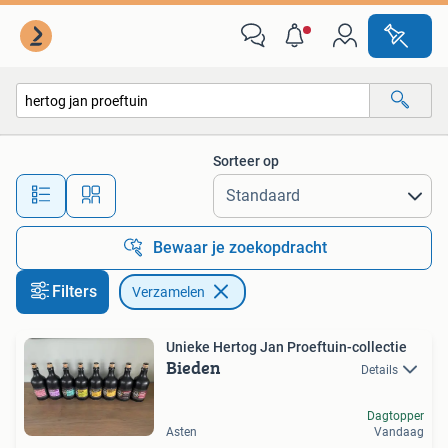
Verzamelen
Sorteer op
Alle afstanden…
Bewaar je zoekopdracht
Filters
Verzamelen
Unieke Hertog Jan Proeftuin-collectie
Bieden
Details
Dagtopper
Asten
Vandaag