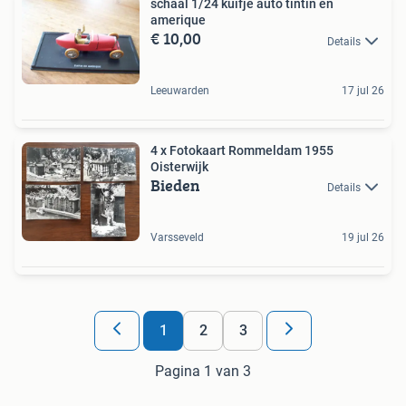
schaal 1/24 kuifje auto tintin en
amerique
€ 10,00
Details
Leeuwarden
17 jul 26
4 x Fotokaart Rommeldam 1955
Oisterwijk
Bieden
Details
Varsseveld
19 jul 26
1
2
3
Pagina 1 van 3