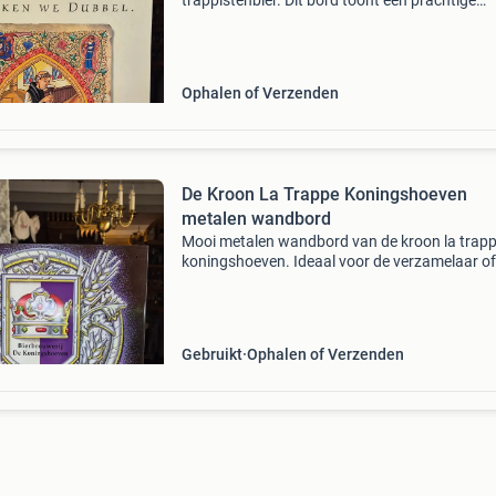
trappistenbier. Dit bord toont een prachtige
illustratie van een monnik in de brouwerij, met
tekst "tappen we la trappe, schenken we dubbe
Monnikenwe
Ophalen of Verzenden
De Kroon La Trappe Koningshoeven
metalen wandbord
Mooi metalen wandbord van de kroon la trap
koningshoeven. Ideaal voor de verzamelaar of
decoratie in een mancave of café. Het bord is 
goede staat en heeft levendige kleuren. Een e
blikvan
Gebruikt
Ophalen of Verzenden