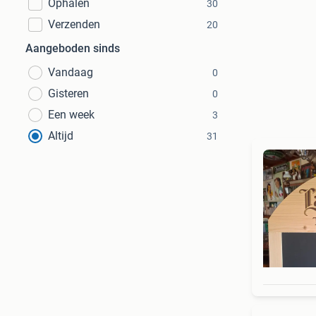
Ophalen
30
Verzenden
20
Aangeboden sinds
Vandaag
0
Gisteren
0
Een week
3
Altijd
31