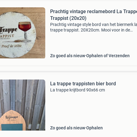
Prachtig vintage reclamebord La Trapp
Trappist (20x20)
Prachtig vintage style bord van het biermerk l
trappe trappist. 20X20cm. Mooi voor in de
mancave, garage of veranda. In goede staat.
weg i.v.m. Verhuizing. Verzenden op eigen risi
Mancave moet
Zo goed als nieuw
Ophalen of Verzenden
La trappe trappisten bier bord
La trappe krijtbord 90x66 cm
Zo goed als nieuw
Ophalen