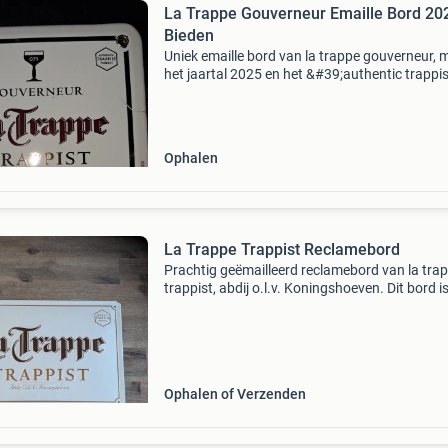
La Trappe Gouverneur Emaille Bord 20
Bieden
Uniek emaille bord van la trappe gouverneur, 
het jaartal 2025 en het &#39;authentic trappis
product&#39; keurmerk. Dit bord is een must
voor verzamelaars en liefhebbers van trappist
Ophalen
La Trappe Trappist Reclamebord
Prachtig geëmailleerd reclamebord van la tra
trappist, abdij o.l.v. Koningshoeven. Dit bord i
authentiek stuk voor de liefhebber van speciaa
of verzamelaar van brouwerijmemorabilia. He
Ophalen of Verzenden