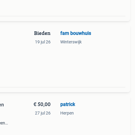
Bieden
fam bouwhuis
19 jul 26
Winterswijk
en de
 bord
€ 50,00
patrick
en
27 jul 26
Herpen
een
er.
bbers