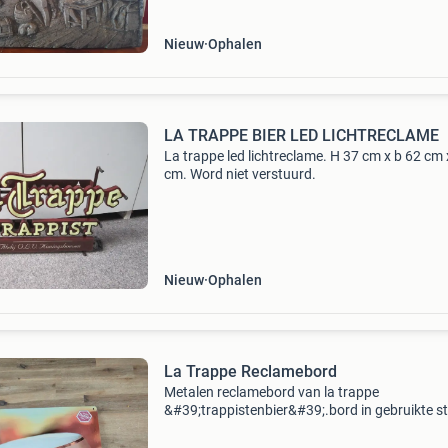
van l
Nieuw
Ophalen
LA TRAPPE BIER LED LICHTRECLAME
La trappe led lichtreclame. H 37 cm x b 62 cm 
cm. Word niet verstuurd.
Nieuw
Ophalen
La Trappe Reclamebord
Metalen reclamebord van la trappe
&#39;trappistenbier&#39;.bord in gebruikte st
zoals te zien op de foto&#39;s, maar nog stee
uitstekend geschikt als decoratie voor een