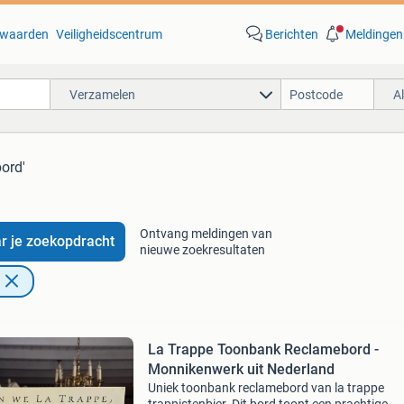
waarden
Veiligheidscentrum
Berichten
Meldingen
Verzamelen
A
bord'
Ontvang meldingen van
r je zoekopdracht
nieuwe zoekresultaten
La Trappe Toonbank Reclamebord -
Monnikenwerk uit Nederland
Uniek toonbank reclamebord van la trappe