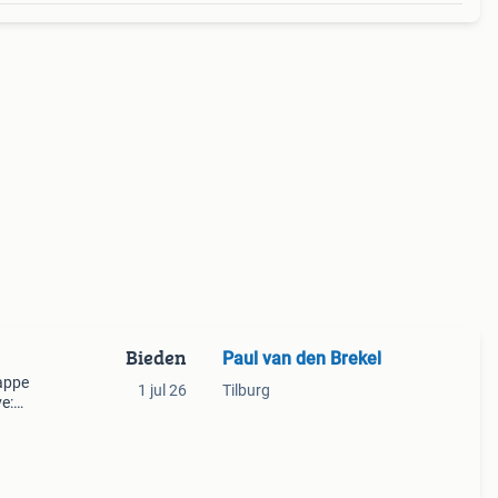
Bieden
Paul van den Brekel
rappe
1 jul 26
Tilburg
e: