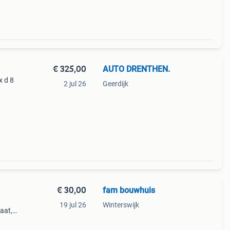
€ 325,00
AUTO DRENTHEN.
x d 8
2 jul 26
Geerdijk
€ 30,00
fam bouwhuis
19 jul 26
Winterswijk
aat,
ds