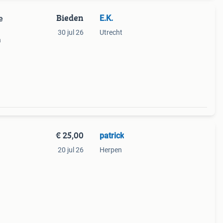
Bieden
E.K.
e
30 jul 26
Utrecht
a
 Mag
co.
€ 25,00
patrick
20 jul 26
Herpen