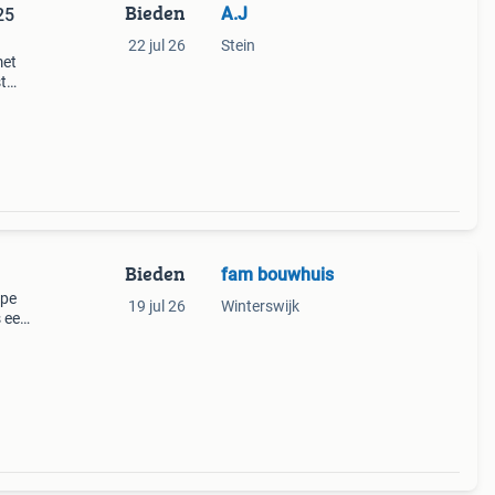
Bieden
A.J
25
22 jul 26
Stein
met
t
-have
e
Bieden
fam bouwhuis
ppe
19 jul 26
Winterswijk
s een
lbier
t b