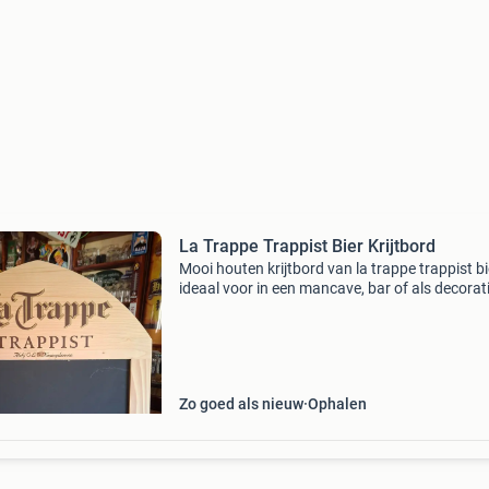
La Trappe Trappist Bier Krijtbord
Mooi houten krijtbord van la trappe trappist bi
ideaal voor in een mancave, bar of als decorati
Het bord is in goede staat en heeft het logo va
trappe bovenaan. Perfect voor het noteren va
Zo goed als nieuw
Ophalen