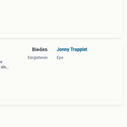
 de
l.
Bieden
Jonny Trappist
Eergisteren
Epe
pe
 als
in
chte