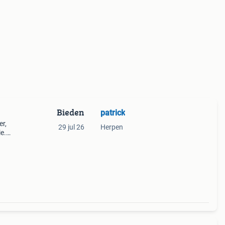
Bieden
patrick
er,
29 jul 26
Herpen
e.
n la
n s