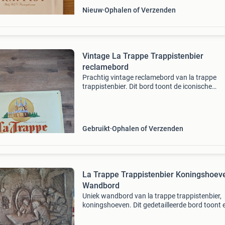
Nieuw
Ophalen of Verzenden
Vintage La Trappe Trappistenbier
reclamebord
Prachtig vintage reclamebord van la trappe
trappistenbier. Dit bord toont de iconische
afbeelding van de abdij o.l.v. Koningshoeven 
tekst &#39;la trappe trappistenbier&#39;. Het
hee
Gebruikt
Ophalen of Verzenden
La Trappe Trappistenbier Koningshoev
Wandbord
Uniek wandbord van la trappe trappistenbier,
koningshoeven. Dit gedetailleerde bord toont 
scène uit 1628 met mensen die genieten van bi
Het is een prachtig verzamelobject voor liefhe