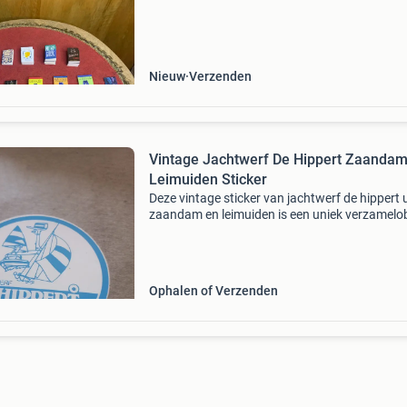
ook nog boekenleggers en andere accessoires
daar
Nieuw
Verzenden
Vintage Jachtwerf De Hippert Zaanda
Leimuiden Sticker
Deze vintage sticker van jachtwerf de hippert u
zaandam en leimuiden is een uniek verzamelo
voor liefhebbers van watersport en nautische
geschiedenis. De sticker toont een afbeelding
een ze
Ophalen of Verzenden