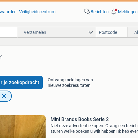
waarden
Veiligheidscentrum
Berichten
Meldingen
Verzamelen
A
n'
Ontvang meldingen van
r je zoekopdracht
nieuwe zoekresultaten
Mini Brands Books Serie 2
Niet deze advertentie kopen. Graag een berich
sturen welke boeken u wilt hebben! Ik heb eve
nog meer boeken die niet op de foto staan. Ik 