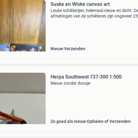
Suske en Wiske canvas art
Leuke schilderijen, helemaal nieuw en dicht. D
afmetingen van de schilderen zijn ongeveer 2
breed en 25cm hoog. Doe een leuk bod voor de
van 2. Bij vragen mag er altijd een berichtje w
ge
Nieuw
Verzenden
Herpa Southwest 737-300 1:500
Nieuw zonder doosje
Zo goed als nieuw
Ophalen of Verzenden