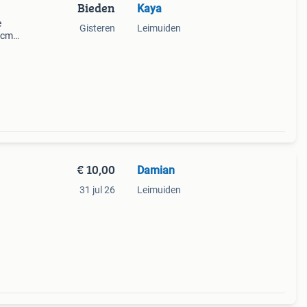
Bieden
Kaya
e
Gisteren
Leimuiden
5cm
 set
orden
€ 10,00
Damian
31 jul 26
Leimuiden