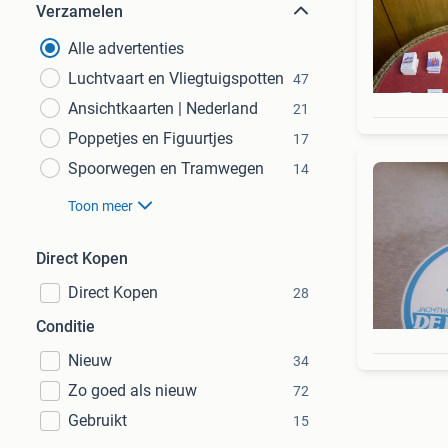
Verzamelen
Alle advertenties
Luchtvaart en Vliegtuigspotten
47
Ansichtkaarten | Nederland
21
Poppetjes en Figuurtjes
17
Spoorwegen en Tramwegen
14
Toon meer
Direct Kopen
Direct Kopen
28
Conditie
Nieuw
34
Zo goed als nieuw
72
Gebruikt
15