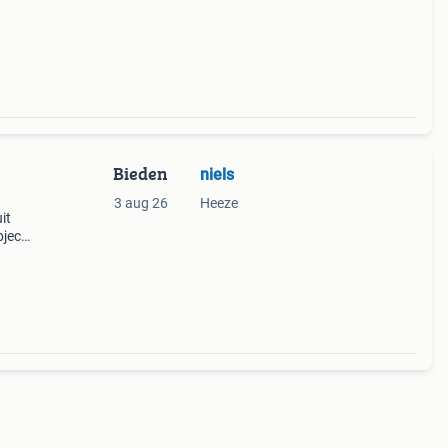
,
Bieden
niels
m
3 aug 26
Heeze
it
bject
 van