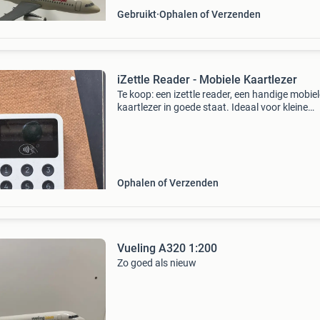
Gebruikt
Ophalen of Verzenden
iZettle Reader - Mobiele Kaartlezer
Te koop: een izettle reader, een handige mobiel
kaartlezer in goede staat. Ideaal voor kleine
bedrijven en ondernemers die onderweg betal
willen accepteren. Eenvoudig te koppelen via
bluetooth m
Ophalen of Verzenden
Vueling A320 1:200
Zo goed als nieuw