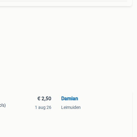
€ 2,50
Damian
o’s)
1 aug 26
Leimuiden