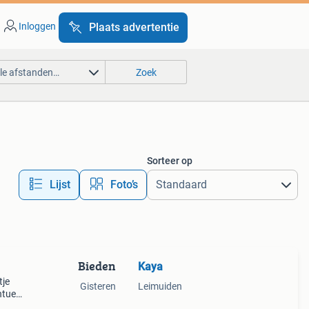
Inloggen
Plaats advertentie
lle afstanden…
Zoek
Sorteer op
Lijst
Foto’s
Bieden
Kaya
tje
Gisteren
Leimuiden
ntueel
heb