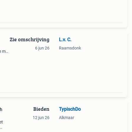
Zie omschrijving
L.v. C.
6 jun 26
Raamsdonk
n met
en
ho
Bieden
TypischDo
th
12 jun 26
Alkmaar
et