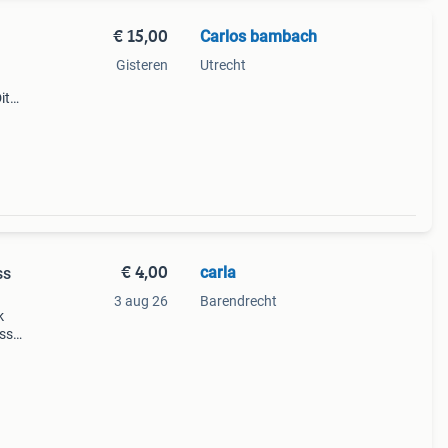
€ 15,00
Carlos bambach
Gisteren
Utrecht
it
bers
€ 4,00
carla
ss
3 aug 26
Barendrecht
k
ass