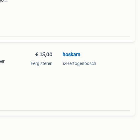
set
n in
€ 15,00
hoskam
per
Eergisteren
's-Hertogenbosch