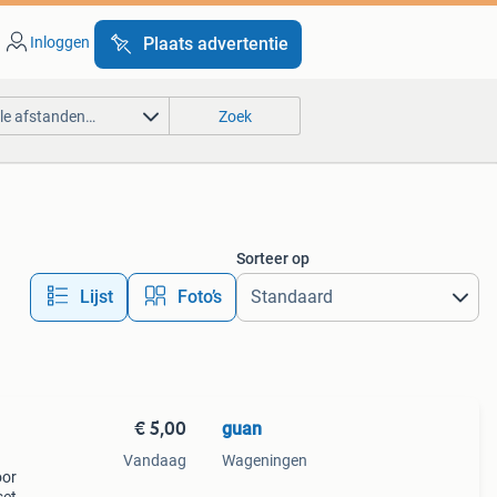
Inloggen
Plaats advertentie
lle afstanden…
Zoek
Sorteer op
Lijst
Foto’s
€ 5,00
guan
Vandaag
Wageningen
oor