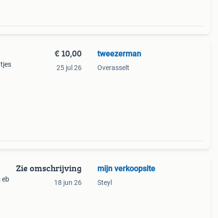
€ 10,00
tweezerman
tjes
25 jul 26
Overasselt
ect
Elk
Zie omschrijving
mijn verkoopsite
 eb
18 jun 26
Steyl