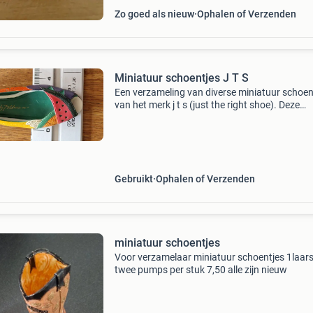
Zo goed als nieuw
Ophalen of Verzenden
Miniatuur schoentjes J T S
Een verzameling van diverse miniatuur schoen
van het merk j t s (just the right shoe). Deze
gedetailleerde decoratieve schoentjes zijn perf
voor verzamelaars of als uniek decoratiestuk. 
sch
Gebruikt
Ophalen of Verzenden
miniatuur schoentjes
Voor verzamelaar miniatuur schoentjes 1laars
twee pumps per stuk 7,50 alle zijn nieuw