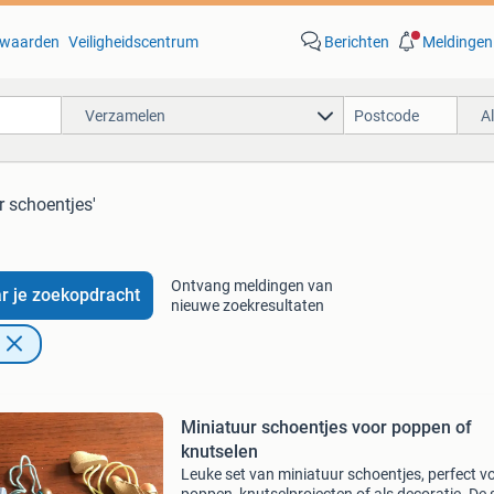
waarden
Veiligheidscentrum
Berichten
Meldingen
Verzamelen
A
r schoentjes'
Ontvang meldingen van
r je zoekopdracht
nieuwe zoekresultaten
Miniatuur schoentjes voor poppen of
knutselen
Leuke set van miniatuur schoentjes, perfect v