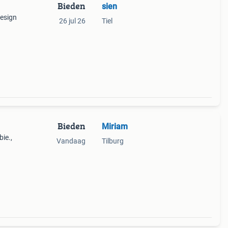
Bieden
sien
design
26 jul 26
Tiel
Bieden
Miriam
ie.,
Vandaag
Tilburg
met