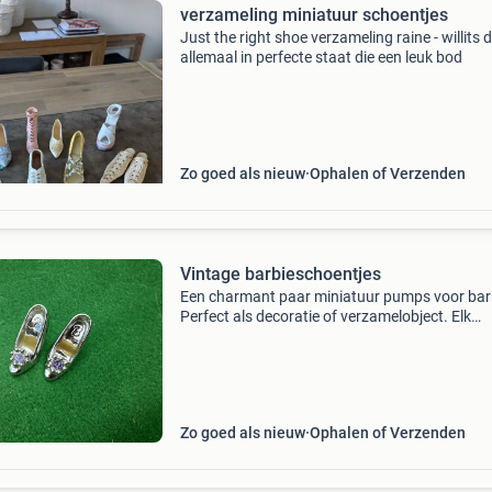
verzameling miniatuur schoentjes
Just the right shoe verzameling raine - willits 
allemaal in perfecte staat die een leuk bod
Zo goed als nieuw
Ophalen of Verzenden
Vintage barbieschoentjes
Een charmant paar miniatuur pumps voor barb
Perfect als decoratie of verzamelobject. Elk
schoentje is gedetailleerd afgewerkt met een
glimmende zilverkleurige coating en versierd 
een opvallend
Zo goed als nieuw
Ophalen of Verzenden