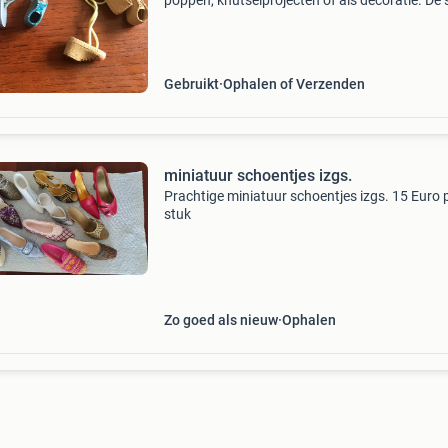
poppen, knutselprojecten of als decoratie. De 
bestaat uit twee paar schoentjes: één paar
blauw/grijs met glitter en één paar beige. Ze zij
goed
Gebruikt
Ophalen of Verzenden
miniatuur schoentjes izgs.
Prachtige miniatuur schoentjes izgs. 15 Euro 
stuk
Zo goed als nieuw
Ophalen