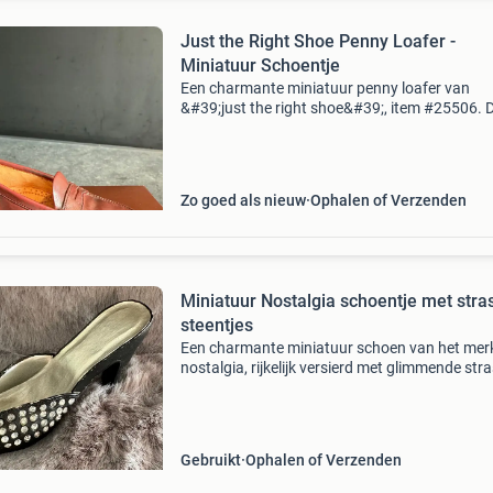
Just the Right Shoe Penny Loafer -
Miniatuur Schoentje
Een charmante miniatuur penny loafer van
&#39;just the right shoe&#39;, item #25506. D
gedetailleerde schoentje is een perfect
verzamelobject of decoratief stuk voor liefheb
van schoenen
Zo goed als nieuw
Ophalen of Verzenden
Miniatuur Nostalgia schoentje met stra
steentjes
Een charmante miniatuur schoen van het mer
nostalgia, rijkelijk versierd met glimmende str
steentjes. Dit decoratieve item is perfect voor
verzamelaars of als een uniek accent in elk
interieur. De
Gebruikt
Ophalen of Verzenden