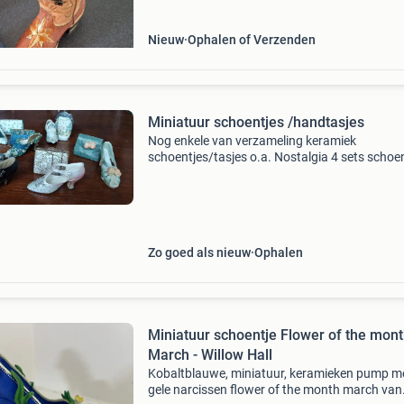
Nieuw
Ophalen of Verzenden
Miniatuur schoentjes /handtasjes
Nog enkele van verzameling keramiek
schoentjes/tasjes o.a. Nostalgia 4 sets schoe
tas "nostalgia" per set €30,00 (sets zijde roze 
zwarte schoen + tasjes verkocht) 5 diverse sc
Zo goed als nieuw
Ophalen
Miniatuur schoentje Flower of the mon
March - Willow Hall
Kobaltblauwe, miniatuur, keramieken pump m
gele narcissen flower of the month march van