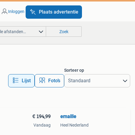
Inloggen
Plaats advertentie
lle afstanden…
Zoek
Sorteer op
Lijst
Foto’s
€ 194,99
emaille
Vandaag
Heel Nederland