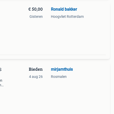
€ 50,00
Ronald bakker
Gisteren
Hoogvliet Rotterdam
Bieden
mirjamthuis
S
4 aug 26
Rosmalen
en
n
en...