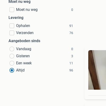
Moet nu weg
Moet nu weg
0
Levering
Ophalen
91
Verzenden
76
Aangeboden sinds
Vandaag
0
Gisteren
3
Een week
11
Altijd
96