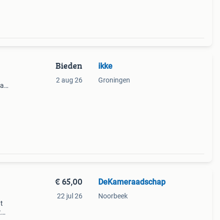
Bieden
ikke
2 aug 26
Groningen
ia
€ 65,00
DeKameraadschap
22 jul 26
Noorbeek
t
t