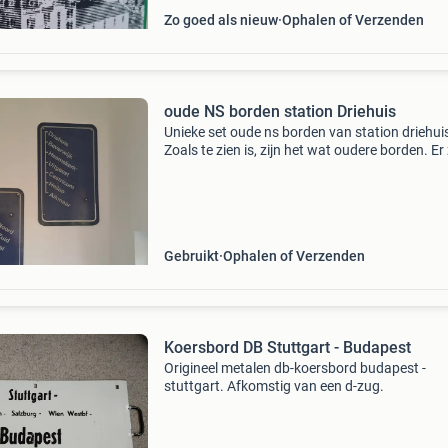
Zo goed als nieuw
Ophalen of Verzenden
oude NS borden station Driehuis
Unieke set oude ns borden van station driehui
Zoals te zien is, zijn het wat oudere borden. Er 
wat stations bijgekomen. Setprijs. Bieden bij 
aub. Biedingen onder de €60 reageer ik n
Gebruikt
Ophalen of Verzenden
Koersbord DB Stuttgart - Budapest
Origineel metalen db-koersbord budapest -
stuttgart. Afkomstig van een d-zug.