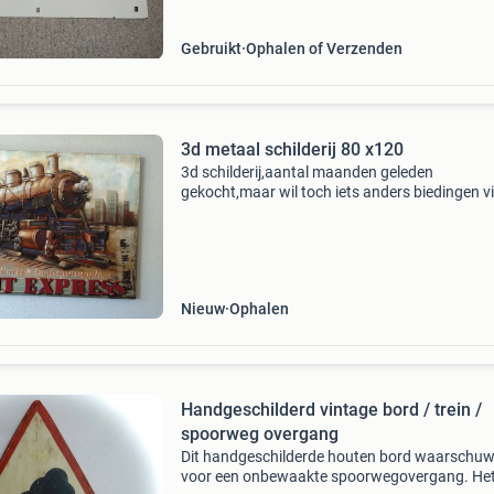
Gebruikt
Ophalen of Verzenden
3d metaal schilderij 80 x120
3d schilderij,aantal maanden geleden
gekocht,maar wil toch iets anders biedingen v
berichten word niet op gereageerd
Nieuw
Ophalen
Handgeschilderd vintage bord / trein /
spoorweg overgang
Dit handgeschilderde houten bord waarschuw
voor een onbewaakte spoorwegovergang. He