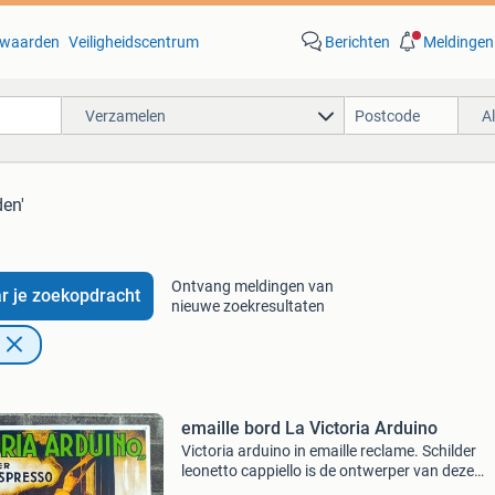
waarden
Veiligheidscentrum
Berichten
Meldingen
Verzamelen
A
den'
Ontvang meldingen van
r je zoekopdracht
nieuwe zoekresultaten
emaille bord La Victoria Arduino
Victoria arduino in emaille reclame. Schilder
leonetto cappiello is de ontwerper van deze
originele poster, dat een elegante reiziger