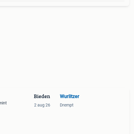
Bieden
Wurlitzer
mint
2 aug 26
Drempt