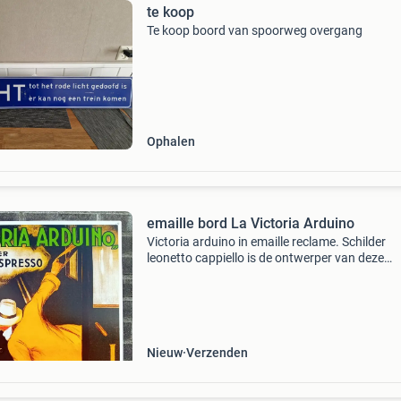
te koop
Te koop boord van spoorweg overgang
Ophalen
emaille bord La Victoria Arduino
Victoria arduino in emaille reclame. Schilder
leonetto cappiello is de ontwerper van deze
originele poster, dat een elegante reiziger
portretteert die leunt op een rijdende trein terwij
een espre
Nieuw
Verzenden