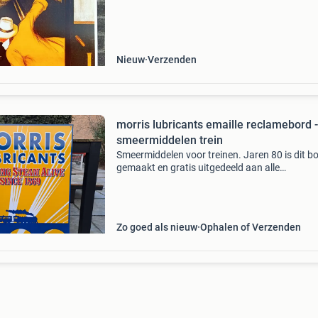
portretteert die leunt op een rijdende trein terwij
een espre
Nieuw
Verzenden
morris lubricants emaille reclamebord -
smeermiddelen trein
Smeermiddelen voor treinen. Jaren 80 is dit b
gemaakt en gratis uitgedeeld aan alle
spoorwemusea in de vk. Dit bord is gekocht in
hiheen gehaald. Hrt heeft nooit gehangen. He
is geheel i
Zo goed als nieuw
Ophalen of Verzenden