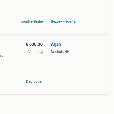
l hij
Topadvertentie
Bezoek website
€ 600,00
Arjan
Vandaag
Driehuis NH
ord
vk en
t bord
Dagtopper