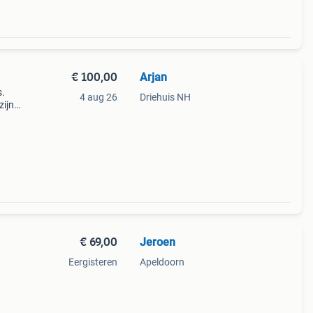
€ 100,00
Arjan
s.
4 aug 26
Driehuis NH
zijn
de adv
€ 69,00
Jeroen
Eergisteren
Apeldoorn