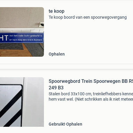
te koop
Te koop boord van een spoorwegovergang
Ophalen
Spoorwegbord Trein Spoorwegen BB R
249 B3
Stalen bord 33x100 cm, treinliefhebbers kenn
hem vast wel. (Niet schrikken als ik niet metee
reageer, ik kijk niet iedere dag naar mijn bericht
Maar bericht volgt zeker)
Gebruikt
Ophalen