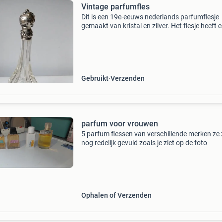
Vintage parfumfles
Dit is een 19e-eeuws nederlands parfumflesje
gemaakt van kristal en zilver. Het flesje heeft 
karakteristieke peervormige body met een ver
zilveren dop. Dit type antiek reukflesje werd v
Gebruikt
Verzenden
parfum voor vrouwen
5 parfum flessen van verschillende merken ze 
nog redelijk gevuld zoals je ziet op de foto
Ophalen of Verzenden