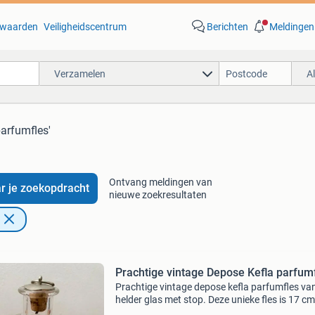
waarden
Veiligheidscentrum
Berichten
Meldingen
Verzamelen
A
parfumfles'
Ontvang meldingen van
r je zoekopdracht
nieuwe zoekresultaten
Prachtige vintage Depose Kefla parfum
Prachtige vintage depose kefla parfumfles va
helder glas met stop. Deze unieke fles is 17 cm
hoog en heeft een inhoud van 20 cl. Perfect v