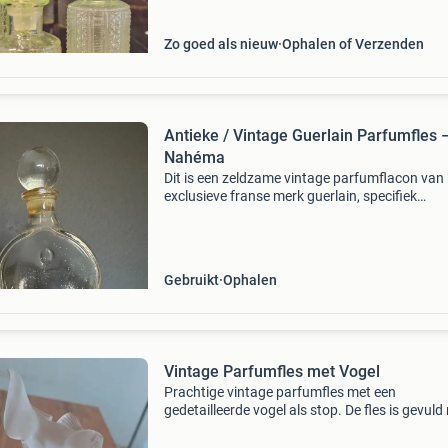
Zo goed als nieuw
Ophalen of Verzenden
Antieke / Vintage Guerlain Parfumfles 
Nahéma
Dit is een zeldzame vintage parfumflacon van
exclusieve franse merk guerlain, specifiek
ontworpen voor de iconische geur nahéma, di
voor het eerst werd uitgebracht in 1979. Er zit 
de origine
Gebruikt
Ophalen
Vintage Parfumfles met Vogel
Prachtige vintage parfumfles met een
gedetailleerde vogel als stop. De fles is gevuld
een amberkleurige vloeistof. Een uniek decorat
stuk voor verzamelaars of liefhebbers van vin