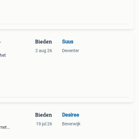
Bieden
Suus
–
2 aug 26
Deventer
 het
e
niet
Bieden
Desiree
19 jul 26
Beverwijk
 met
ief
tage