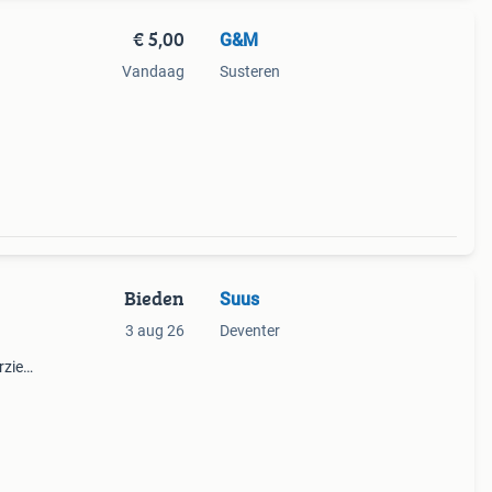
€ 5,00
G&M
Vandaag
Susteren
Bieden
Suus
3 aug 26
Deventer
rzien
che