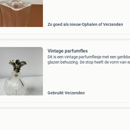
het bewaren van uw favoriete parfum of als e
stijlvol d
Zo goed als nieuw
Ophalen of Verzenden
Vintage parfumfles
Dit is een vintage parfumflesje met een geribb
glazen behuizing. De stop heeft de vorm van 
zilverkleurige bloem. Dergelijke flesjes zijn vaa
gemaakt van glas met een verzilverde dop of s
Gebruikt
Verzenden