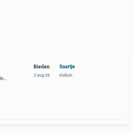
Bieden
Saartje
2 aug 26
Kollum
de
glas
geven