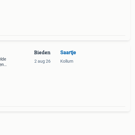
en
Bieden
Saartje
elde
2 aug 26
Kollum
een
k
top.]