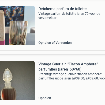
Detchema parfum de toilette
Vintage parfum de toilette jaren 70 voor de
verzamelaar!!
Ophalen of Verzenden
Vintage Guerlain "Flacon Amphore"
parfumfles (jaren '50/'60)
Prachtige vintage guerlain "flacon amphore"
parfumfles uit de jaren &#39;50/&#39;60, voo
van een elegante rozenknop dop. Deze iconis
fles is een verzamelobject voor liefhebbe
Ophalen