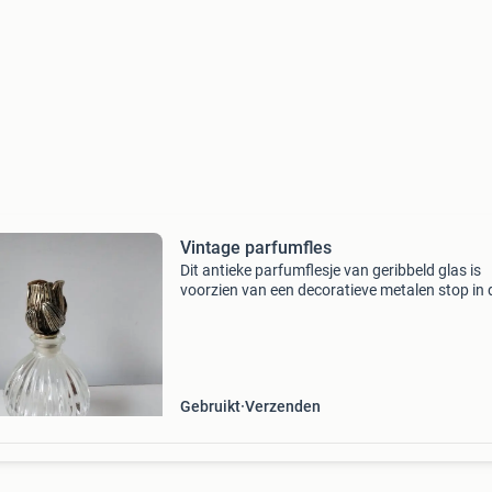
Vintage parfumfles
Dit antieke parfumflesje van geribbeld glas is
voorzien van een decoratieve metalen stop in 
vorm van een roos. [1, 2] Materiaal: geribbeld 
met een metalen stop. Stijl: de stop is vormge
a
Gebruikt
Verzenden