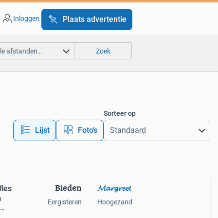
Inloggen
Plaats advertentie
lle afstanden…
Zoek
Sorteer op
Lijst
Foto’s
Bieden
𝓜𝓪𝓻𝓰𝓻𝓮𝓮𝓽
fles
n
Eergisteren
Hoogezand
oor