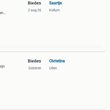
Bieden
Saartje
2 aug 26
Kollum
een
sierde
aak g
Bieden
Christina
zijn
Gisteren
Uden