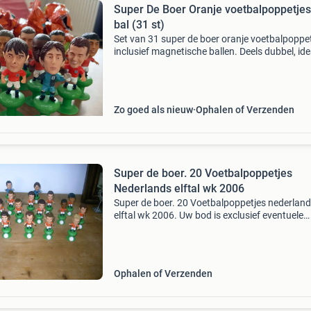
Super De Boer Oranje voetbalpoppetje
bal (31 st)
Set van 31 super de boer oranje voetbalpoppet
inclusief magnetische ballen. Deels dubbel, ide
voor de verzamelaar of om mee te spelen. Zie
foto&#39;s voor de specifieke spelers die aan
Zo goed als nieuw
Ophalen of Verzenden
Super de boer. 20 Voetbalpoppetjes
Nederlands elftal wk 2006
Super de boer. 20 Voetbalpoppetjes nederlan
elftal wk 2006. Uw bod is exclusief eventuele
verzendkosten.
Ophalen of Verzenden