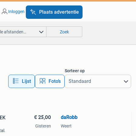
Inloggen
Plaats advertentie
lle afstanden…
Zoek
Sorteer op
Lijst
Foto’s
€ 25,00
daRobb
 EK
Gisteren
Weert
al.