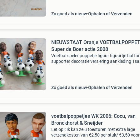
x ora
Zo goed als nieuw
Ophalen of Verzenden
NIEUWSTAAT Oranje VOETBALPOPPET
Super de Boer actie 2008
Voetbal speler poppetje figuur figuurtje bal fa
supporter decoratie versiering aankleding 1sa
voetbalwedstrijd wk toernooi versieren custo
verzameling grabbelton supermarkt . Nieuwst
x ora
Zo goed als nieuw
Ophalen of Verzenden
voetbalpoppetjes WK 2006: Cocu, van
Bronckhorst & Sneijder
Let op!: Ik kan ze u toesturen met extra lage
verzendkosten van €2,50 per stuk/ €3,50 voor