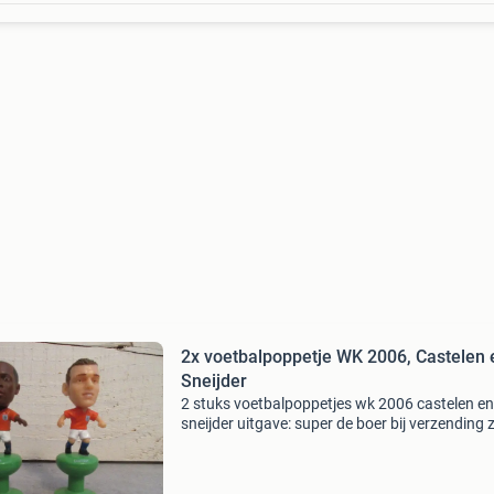
2x voetbalpoppetje WK 2006, Castelen 
Sneijder
2 stuks voetbalpoppetjes wk 2006 castelen en
sneijder uitgave: super de boer bij verzending z
verzendkosten voor de koper. U kan uiteraard
een andere vervoerder kiezen dan post.nl of dh