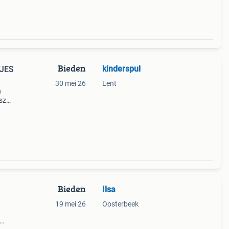
Bieden
kinderspul
JES
30 mei 26
Lent
n
sz
mize
aat 6
Bieden
Ilsa
19 mei 26
Oosterbeek