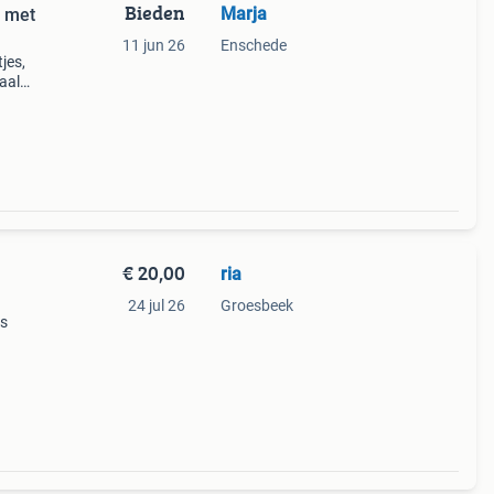
Bieden
Marja
s met
11 jun 26
Enschede
jes,
aal
wezig
€ 20,00
ria
24 jul 26
Groesbeek
ds