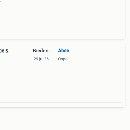
spel
petje
Bieden
Abee
06 &
29 jul 26
Ospel
1