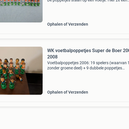
De poppetjes staan op een voetje. Hier zit een
speciale mechaniek in waarmee er een voetbal
gespeeld kan worden. Doormiddel van het pop
in t
Ophalen of Verzenden
WK voetbalpoppetjes Super de Boer 20
2008
Voetbalpoppetjes 2006: 19 spelers (waarvan 
zonder groene deel) + 9 dubbele poppetjes
voetbalpoppetjes 2008: 8 poppetjes 23 ballen
Ophalen of Verzenden