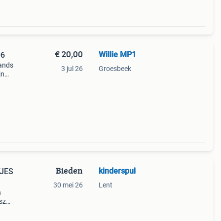
€ 20,00
Willie MP1
06
lands
3 jul 26
Groesbeek
jn
e
Bieden
kinderspul
JES
30 mei 26
Lent
n
sz
mize
aat 7