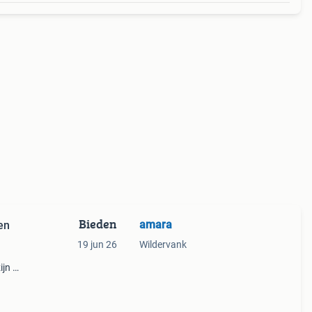
Bieden
amara
en
19 jun 26
Wildervank
ijn de
 ook
l.