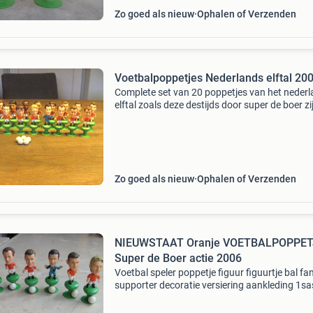
Zo goed als nieuw
Ophalen of Verzenden
Voetbalpoppetjes Nederlands elftal 20
Complete set van 20 poppetjes van het neder
elftal zoals deze destijds door super de boer zi
uitgebracht. Het gaat hier om poppetjes van d
spelers: kuyt, boulahrouz, castelen, cocu,
emanuelson
Zo goed als nieuw
Ophalen of Verzenden
NIEUWSTAAT Oranje VOETBALPOPPET
Super de Boer actie 2006
Voetbal speler poppetje figuur figuurtje bal fa
supporter decoratie versiering aankleding 1sa
voetbalwedstrijd wk toernooi versieren custo
verzameling grabbelton supermarkt . Nieuwst