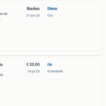
Bieden
Diana
an de
21 jun 26
Oss
etje.
r de
€ 20,00
ria
ds
24 jul 26
Groesbeek
nds