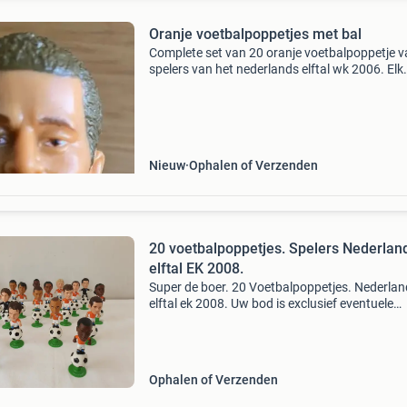
Oranje voetbalpoppetjes met bal
Complete set van 20 oranje voetbalpoppetje v
spelers van het nederlands elftal wk 2006. Elk
poppetje komt compleet met een eigen voetball
Ideaal voor verzamelaars of als decoratie voo
ec
Nieuw
Ophalen of Verzenden
20 voetbalpoppetjes. Spelers Nederlan
elftal EK 2008.
Super de boer. 20 Voetbalpoppetjes. Nederla
elftal ek 2008. Uw bod is exclusief eventuele
verzendkosten.
Ophalen of Verzenden