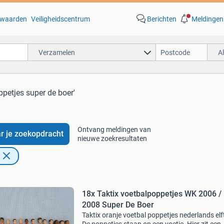
waarden
Veiligheidscentrum
Berichten
Meldingen
Verzamelen
A
ppetjes super de boer'
Ontvang meldingen van
r je zoekopdracht
nieuwe zoekresultaten
18x Taktix voetbalpoppetjes WK 2006 /
2008 Super De Boer
Taktix oranje voetbal poppetjes nederlands elft