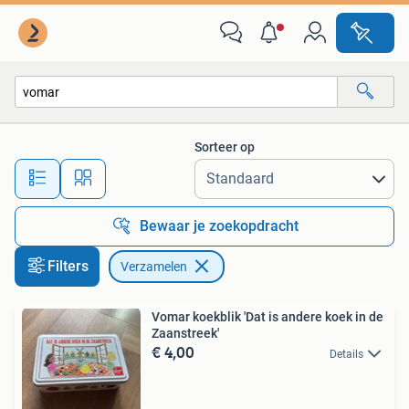
Verzamelen
Sorteer op
Alle afstanden…
Bewaar je zoekopdracht
Filters
Verzamelen
Vomar koekblik 'Dat is andere koek in de
Zaanstreek'
€ 4,00
Details