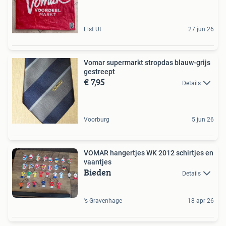
Elst Ut
27 jun 26
Vomar supermarkt stropdas blauw-grijs
gestreept
€ 7,95
Details
Voorburg
5 jun 26
VOMAR hangertjes WK 2012 schirtjes en
vaantjes
Bieden
Details
's-Gravenhage
18 apr 26