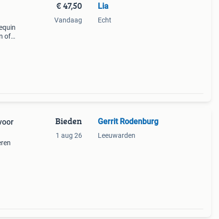
€ 47,50
Lia
Vandaag
Echt
nequin
n of
Bieden
Gerrit Rodenburg
voor
1 aug 26
Leeuwarden
eren
lfde