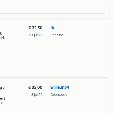
€ 32,50
Ib
jk
21 jul 26
Renesse
rlijk
e ca
€ 35,00
willie.mp4
p /
3 jul 26
Groesbeek
eeft
uit de
oons
o