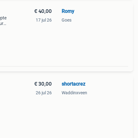
€ 40,00
Romy
epte
17 jul 26
Goes
ur
 voor
sch
€ 30,00
shortacrez
26 jul 26
Waddinxveen