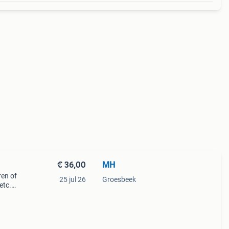
€ 36,00
MH
ren of
25 jul 26
Groesbeek
etc.
usief