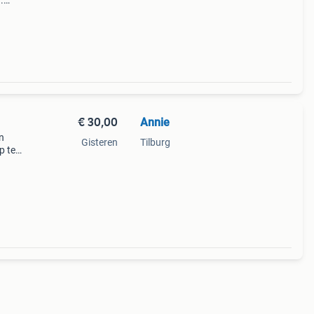
.
via
€ 30,00
Annie
n
Gisteren
Tilburg
p te
 en