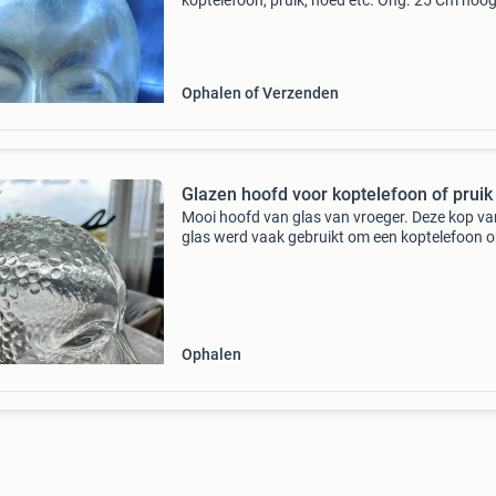
koptelefoon, pruik, hoed etc. Ong. 25 Cm hoog
Verzendkosten zijn voor de koper, verzending 
post of dhl. Evt ophalen in blijham.
Ophalen of Verzenden
Glazen hoofd voor koptelefoon of pruik
Mooi hoofd van glas van vroeger. Deze kop va
glas werd vaak gebruikt om een koptelefoon o
zetten. Bij mij stond hij met wat gekke pruiken
met een hoed op de kast en nu staat hij in de
huiskame
Ophalen