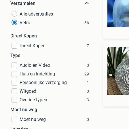
Verzamelen
Alle advertenties
Retro
36
Direct Kopen
Direct Kopen
7
Type
Audio en Video
0
Huis en Inrichting
29
Persoonlijke verzorging
1
Witgoed
0
Overige typen
3
Moet nu weg
Moet nu weg
0