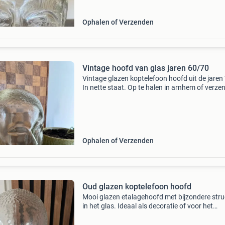
Ophalen of Verzenden
Vintage hoofd van glas jaren 60/70
Vintage glazen koptelefoon hoofd uit de jaren 
In nette staat. Op te halen in arnhem of verze
Verzending is op eigen risico en de verzendko
zijn voor de koper. Zoekwoorden: vintage, retr
Ophalen of Verzenden
Oud glazen koptelefoon hoofd
Mooi glazen etalagehoofd met bijzondere stru
in het glas. Ideaal als decoratie of voor het
presenteren van bijvoorbeeld hoeden, petten o
pruiken. Door het transparante glas en de uni