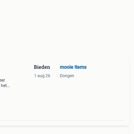
Bieden
mooie items
1 aug 26
Dongen
eer
 het