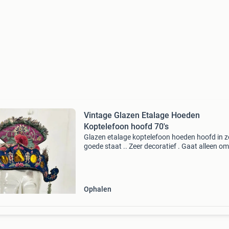
Vintage Glazen Etalage Hoeden
Koptelefoon hoofd 70's
Glazen etalage koptelefoon hoeden hoofd in z
goede staat .. Zeer decoratief . Gaat alleen om
glazenhoofd retro # vintage # tiki # sixties ex
verzendkosten of ophalen
Ophalen