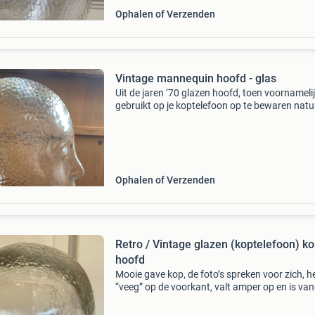
Ophalen of Verzenden
Vintage mannequin hoofd - glas
Uit de jaren ‘70 glazen hoofd, toen voornameli
gebruikt op je koptelefoon op te bewaren natuu
ook prima te gebruiken voor het etaleren van
hoeden oid of gewoon zo neer te zetten hoogt
26 cm
Ophalen of Verzenden
Retro / Vintage glazen (koptelefoon) ko
hoofd
Mooie gave kop, de foto’s spreken voor zich, h
“veeg” op de voorkant, valt amper op en is van
productie. Kop leent zich ideaal voor koptelef
maar ook voor verzamelaars van caps, petjes 