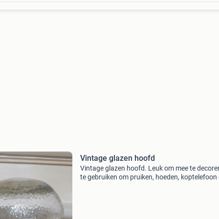
Vintage glazen hoofd
Vintage glazen hoofd. Leuk om mee te decore
te gebruiken om pruiken, hoeden, koptelefoon 
Op neer te zetten. Hoog 26 cm. Uw bod is excl
eventuele verzendkosten