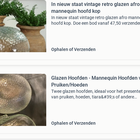
In nieuw staat vintage retro glazen afro
mannequin hoofd kop
In nieuw staat vintage retro glazen afro man
hoofd kop. Doe een bod vanaf 47,50 verzende
afhalen na telefonische afspraak dhl pakket
verzendkosten en risico voor de koper echt ligt
direct aa
Ophalen of Verzenden
Glazen Hoofden - Mannequin Hoofden 
Pruiken/Hoeden
Twee glazen hoofden, ideaal voor het present
van pruiken, hoeden, tiara&#39;s of andere
hoofdaccessoires. Hoewel ze niet exact hetze
zijn, is het verschil nauwelijks zichtbaar, vooral
wann
Ophalen of Verzenden