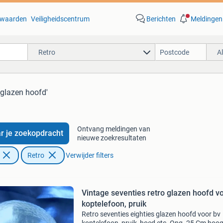
waarden
Veiligheidscentrum
Berichten
Meldingen
Retro
A
'glazen hoofd'
Ontvang meldingen van
r je zoekopdracht
nieuwe zoekresultaten
Retro
Verwijder filters
Vintage seventies retro glazen hoofd v
koptelefoon, pruik
Retro seventies eighties glazen hoofd voor bv