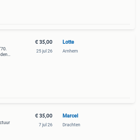
€ 35,00
Lotte
‘70.
25 jul 26
Arnhem
nden.
sten
o
€ 35,00
Marcel
ctuur
7 jul 26
Drachten
f
eke