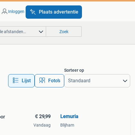
Inloggen
Plaats advertentie
lle afstanden…
Zoek
Sorteer op
Lijst
Foto’s
€ 29,99
Lemuria
oor
Vandaag
Blijham