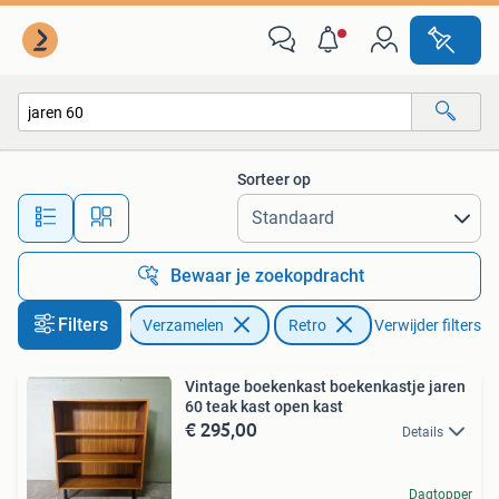
Retro
Sorteer op
Alle afstanden…
Bewaar je zoekopdracht
Filters
Verzamelen
Retro
Verwijder filters
Vintage boekenkast boekenkastje jaren
60 teak kast open kast
€ 295,00
Details
Dagtopper