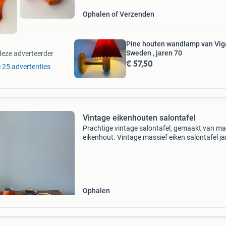
Ophalen of Verzenden
Pine houten wandlamp van Vig
Sweden , jaren 70
deze adverteerder
€ 57,50
e 25 advertenties
Vintage eikenhouten salontafel
Prachtige vintage salontafel, gemaakt van ma
eikenhout. Vintage massief eiken salontafel ja
70. Model kloostertafel. Smal lang model met 
gat verbindingen, oerdegelijk. In mooie gebruik
Ophalen