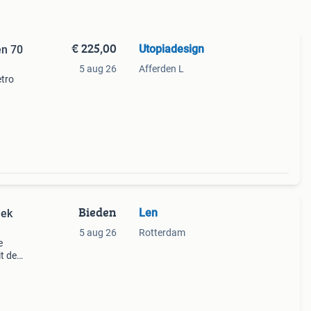
€ 225,00
Utopiadesign
en 70
5 aug 26
Afferden L
etro
Bieden
Len
iek
5 aug 26
Rotterdam
e
t de
licht