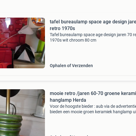
tafel bureaulamp space age design jar
retro 1970s
Tafel bureaulamp space age design jaren 70 r
1970s wit chroom 80 cm
Ophalen of Verzenden
mooie retro /jaren 60-70 groene keram
hanglamp Herda
Voor de hoogste bieder : aub via de advertenti
bieden een mooie groen keramiek hanglamp ui
sixties -seventies / retro helemaal gaaf, het
keramiek is ca 19 hoog x 14 cm doorsnee leuk 
effect