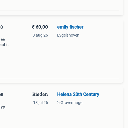
€ 60,00
emily fischer
70
3 aug 26
Eygelshoven
wee
al in
ijl.
trali
Bieden
Helena 20th Century
MI
13 jul 26
's-Gravenhage
typ.
cor