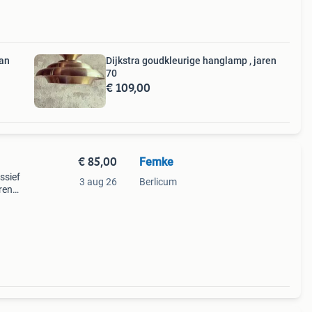
an
Dijkstra goudkleurige hanglamp , jaren
70
€ 109,00
€ 85,00
Femke
ssief
3 aug 26
Berlicum
ren
pen-
te s