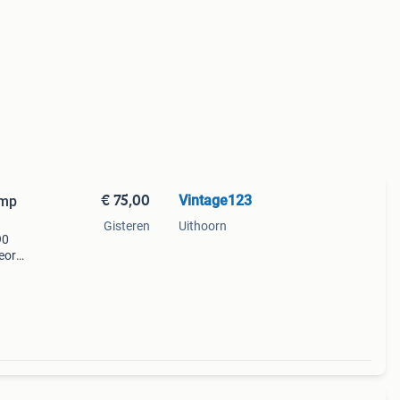
€ 75,00
Vintage123
amp
Gisteren
Uithoorn
90
george
s
een