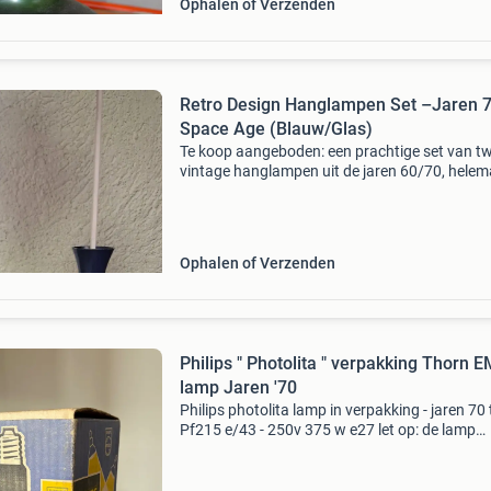
Ophalen of Verzenden
Retro Design Hanglampen Set –Jaren 
Space Age (Blauw/Glas)
Te koop aangeboden: een prachtige set van t
vintage hanglampen uit de jaren 60/70, helema
de populaire space age / mid-century modern st
De lampen hebben een unieke en sfeervolle uits
Ophalen of Verzenden
Philips " Photolita " verpakking Thorn E
lamp Jaren '70
Philips photolita lamp in verpakking - jaren 70 
Pf215 e/43 - 250v 375 w e27 let op: de lamp
binnenin is van een ander merk - thorn emi de
spot (100w) made in britain