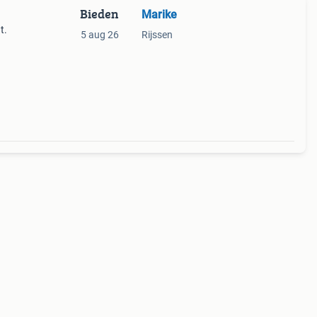
Bieden
Marike
t.
5 aug 26
Rijssen