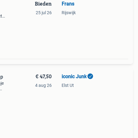
Bieden
Frans
25 jul 26
Rijswijk
ct
€ 47,50
iconic Junk
mp
je
4 aug 26
Elst Ut