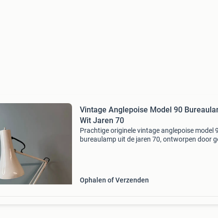
Vintage Anglepoise Model 90 Bureaul
Wit Jaren 70
Prachtige originele vintage anglepoise model 
bureaulamp uit de jaren 70, ontworpen door 
carwardine. Deze iconische designklassieker i
uitgevoerd in stijlvol wit metaal en verkeert in 
mo
Ophalen of Verzenden