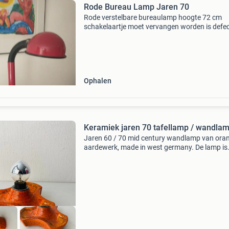
Rode Bureau Lamp Jaren 70
Rode verstelbare bureaulamp hoogte 72 cm
schakelaartje moet vervangen worden is defe
met gebruik sporen bij een goed bod neem ik
contact met u op.
Ophalen
Keramiek jaren 70 tafellamp / wandla
Jaren 60 / 70 mid century wandlamp van oran
aardewerk, made in west germany. De lamp is
gemaakt van keramiek en heeft kleine e14
draaifitting. Kan ook als tafellamp gebruikt
worden. De lamp is in ge