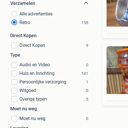
Verzamelen
Alle advertenties
Retro
158
Direct Kopen
Direct Kopen
9
Type
Audio en Video
0
Huis en Inrichting
141
Persoonlijke verzorging
1
Witgoed
0
Overige typen
5
Moet nu weg
Moet nu weg
0