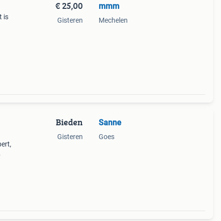
€ 25,00
mmm
 is
Gisteren
Mechelen
teker
 een
Bieden
Sanne
Gisteren
Goes
ert,
 fijn
 en