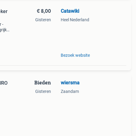
€ 8,00
Catawiki
eker
Gisteren
Heel Nederland
 -
rijk:
nson
Bezoek website
Bieden
wiersma
URO
Gisteren
Zaandam