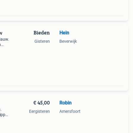
Bieden
Hein
uw
lauw.
Gisteren
Beverwijk
n
€ 45,00
Robin
.
Eergisteren
Amersfoort
ippel.
teker