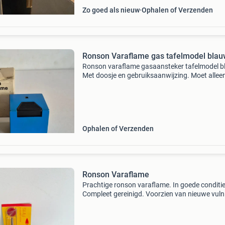
Zo goed als nieuw
Ophalen of Verzenden
Ronson Varaflame gas tafelmodel bla
Ronson varaflame gasaansteker tafelmodel b
Met doosje en gebruiksaanwijzing. Moet allee
nieuw vuursteentje in en gas.
Ophalen of Verzenden
Ronson Varaflame
Prachtige ronson varaflame. In goede conditie
Compleet gereinigd. Voorzien van nieuwe vuln
Voorzien van nieuwe brander. Inclusief pakje
originele ronson vuursteentjes. Van deze aans
heb je