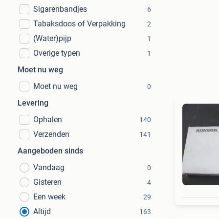
Sigarenbandjes
6
Tabaksdoos of Verpakking
2
(Water)pijp
1
Overige typen
1
Moet nu weg
Moet nu weg
0
Levering
Ophalen
140
Verzenden
141
Aangeboden sinds
Vandaag
0
Gisteren
4
Een week
29
Altijd
163