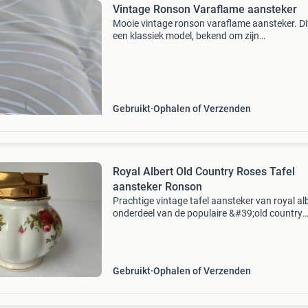
Vintage Ronson Varaflame aansteker
Mooie vintage ronson varaflame aansteker. Dit
een klassiek model, bekend om zijn
betrouwbaarheid en stijlvolle design. De aans
is gebruikt, maar verkeert in goede staat en is
prachtig verz
Gebruikt
Ophalen of Verzenden
Royal Albert Old Country Roses Tafel
aansteker Ronson
Prachtige vintage tafel aansteker van royal alb
onderdeel van de populaire &#39;old country
roses&#39; serie. De aansteker is gemaakt van
porselein met het kenmerkende rozenpatroon
Gebruikt
Ophalen of Verzenden