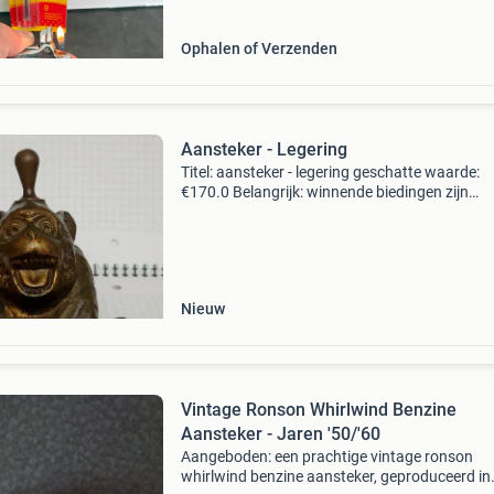
Ophalen of Verzenden
Aansteker - Legering
Titel: aansteker - legering geschatte waarde:
€170.0 Belangrijk: winnende biedingen zijn
exclusief 9% koperbescherming + €3 kavel
beschrijving striker-aansteker. Zonder merk m
het is een
Nieuw
Vintage Ronson Whirlwind Benzine
Aansteker - Jaren '50/'60
Aangeboden: een prachtige vintage ronson
whirlwind benzine aansteker, geproduceerd in