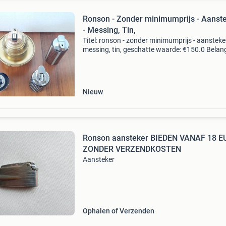
Ronson - Zonder minimumprijs - Aanst
- Messing, Tin,
Titel: ronson - zonder minimumprijs - aansteker
messing, tin, geschatte waarde: €150.0 Belang
winnende biedingen zijn exclusief 9%
koperbescherming + €3 kavel beschrijving ro
vara
Nieuw
Ronson aansteker BIEDEN VANAF 18 E
ZONDER VERZENDKOSTEN
Aansteker
Ophalen of Verzenden