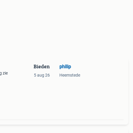
Bieden
philip
g zie
5 aug 26
Heemstede