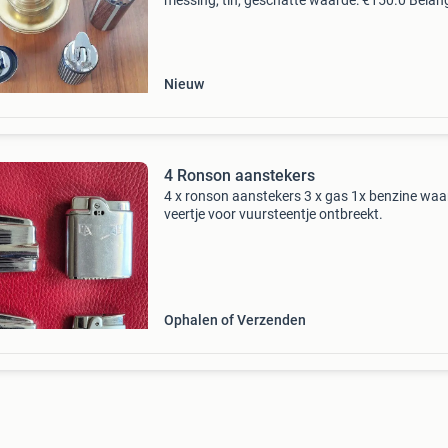
messing, tin, geschatte waarde: €150.0 Belang
winnende biedingen zijn exclusief 9%
koperbescherming + €3 kavel beschrijving ro
vara
Nieuw
4 Ronson aanstekers
4 x ronson aanstekers 3 x gas 1x benzine wa
veertje voor vuursteentje ontbreekt.
Ophalen of Verzenden