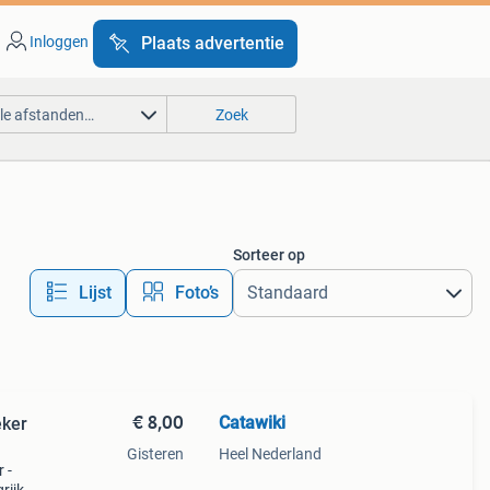
Inloggen
Plaats advertentie
lle afstanden…
Zoek
Sorteer op
Lijst
Foto’s
€ 8,00
Catawiki
eker
Gisteren
Heel Nederland
 -