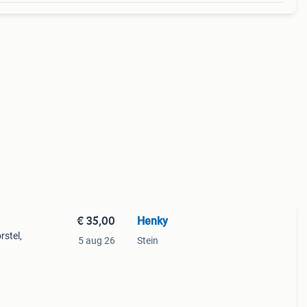
€ 35,00
Henky
stel,
5 aug 26
Stein