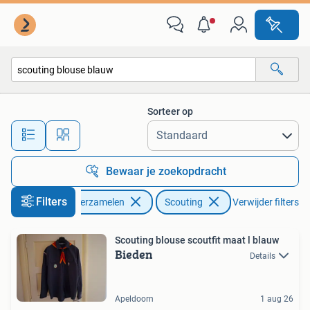
Scouting
Sorteer op
Alle afstanden…
Bewaar je zoekopdracht
Filters
Verzamelen
Scouting
Verwijder filters
Scouting blouse scoutfit maat l blauw
Bieden
Details
Apeldoorn
1 aug 26