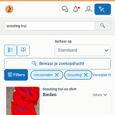
Scouting
Sorteer op
Alle afstanden…
Bewaar je zoekopdracht
Filters
Verzamelen
Scouting
Verwijder filte
Scouting trui en shirt
Bieden
Details