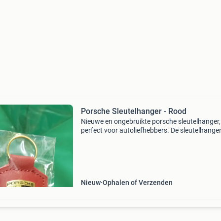
Porsche Sleutelhanger - Rood
Nieuwe en ongebruikte porsche sleutelhanger,
perfect voor autoliefhebbers. De sleutelhanger
rood met een metalen porsche logo en wordt
geleverd in de originele verpakking. Ideaal als
cadeau of voor
Nieuw
Ophalen of Verzenden