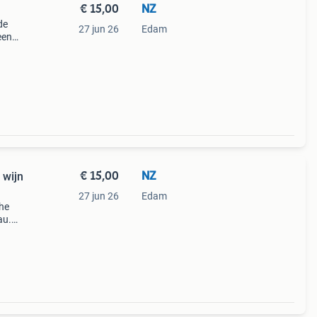
€ 15,00
NZ
de
27 jun 26
Edam
een
ginele
€ 15,00
NZ
 wijn
27 jun 26
Edam
che
au.