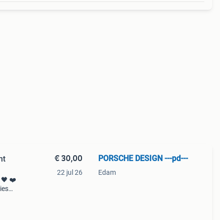
€ 30,00
PORSCHE DESIGN ---pd---
ht
22 jul 26
Edam
 🖤 ❤️
ies
koop
ra v