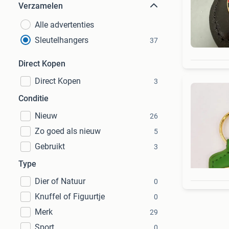
Verzamelen
Alle advertenties
Sleutelhangers
37
Direct Kopen
Direct Kopen
3
Conditie
Nieuw
26
Zo goed als nieuw
5
Gebruikt
3
Type
Dier of Natuur
0
Knuffel of Figuurtje
0
Merk
29
Sport
0