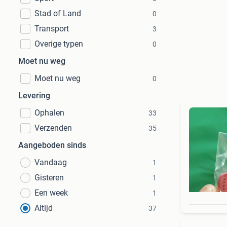
Stad of Land
0
Transport
3
Overige typen
0
Moet nu weg
Moet nu weg
0
Levering
Ophalen
33
Verzenden
35
Aangeboden sinds
Vandaag
1
Gisteren
1
Een week
1
Altijd
37