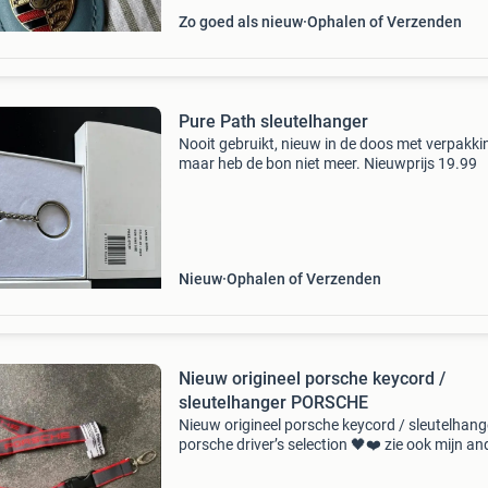
Zo goed als nieuw
Ophalen of Verzenden
Pure Path sleutelhanger
Nooit gebruikt, nieuw in de doos met verpakki
maar heb de bon niet meer. Nieuwprijs 19.99
Nieuw
Ophalen of Verzenden
Nieuw origineel porsche keycord /
sleutelhanger PORSCHE
Nieuw origineel porsche keycord / sleutelhang
porsche driver’s selection 🖤❤️ zie ook mijn an
advertenties voor meer porsche design artikel
bij aankoop van meer dan 2 artikelen worden 