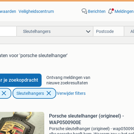
waarden
Veiligheidscentrum
Berichten
Meldingen
Sleutelhangers
A
aten
voor 'porsche sleutelhanger'
Ontvang meldingen van
r je zoekopdracht
nieuwe zoekresultaten
Sleutelhangers
Verwijder filters
Porsche sleutelhanger (origineel) -
WAP0500900E
Porsche sleutelhanger (origineel) - wap05009