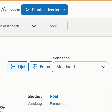
Inloggen
Plaats advertentie
lle afstanden…
Zoek
Sorteer op
Lijst
Foto’s
Bieden
Roel
Vandaag
Emmeloord
00e