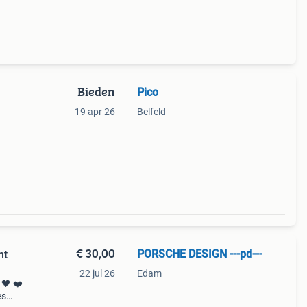
Bieden
Pico
19 apr 26
Belfeld
€ 30,00
PORSCHE DESIGN ---pd---
ht
22 jul 26
Edam
 🖤 ❤️
es