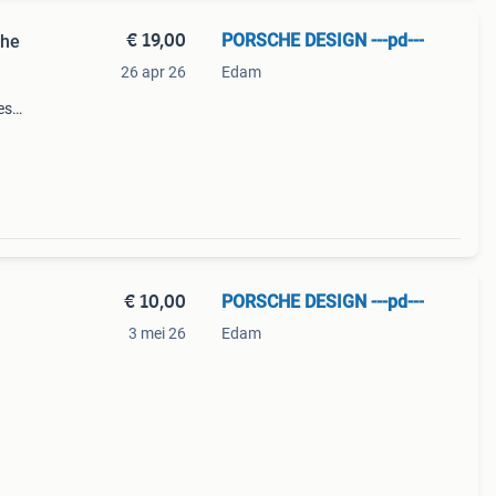
€ 19,00
PORSCHE DESIGN ---pd---
che
26 apr 26
Edam
es
koop
tra
€ 10,00
PORSCHE DESIGN ---pd---
3 mei 26
Edam
der
en🧐