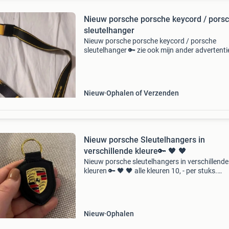
Nieuw porsche porsche keycord / pors
sleutelhanger
Nieuw porsche porsche keycord / porsche
sleutelhanger 🔑 zie ook mijn ander advertenti
voor meer porsche design artikelen🧐 bij aan
van meer dan 2 artikelen worden de prijzen ex
verlaagd 🙏
Nieuw
Ophalen of Verzenden
Nieuw porsche Sleutelhangers in
verschillende kleure🔑 🖤 🖤
Nieuw porsche sleutelhangers in verschillende
kleuren 🔑 🖤 🖤 alle kleuren 10, - per stuks.
Marineblauw en bordeaux 15,- zie ook mijn an
advertenties voor meer porsche design artikel
bij aanko
Nieuw
Ophalen