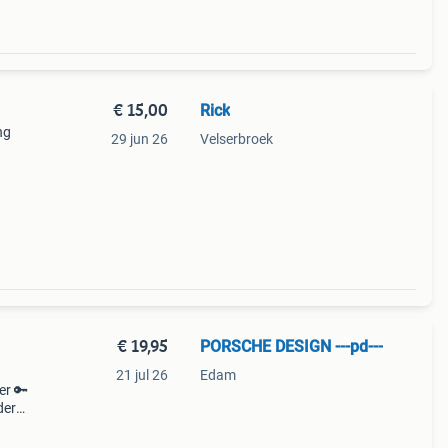
€ 15,00
Rick
ng
29 jun 26
Velserbroek
€ 19,95
PORSCHE DESIGN ---pd---
21 jul 26
Edam
er 🔑
der
en🧐
de p