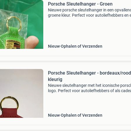
Porsche Sleutelhanger - Groen
Nieuwe porsche sleutelhanger in een opvallen
groene kleur. Perfect voor autoliefhebbers en 
leuke toevoeging aan je sleutelbos. De
sleutelhanger is ongebruikt en zit nog in de ori
verpakkin
Nieuw
Ophalen of Verzenden
Porsche Sleutelhanger - bordeaux/rood
kleurig
Nieuwe sleutelhanger met het iconische pors
logo. Perfect voor autoliefhebbers of als cade
Gemaakt van hoogwaardig materiaal en in
uitstekende staat. De kleur is bordeaux.
Nieuw
Ophalen of Verzenden