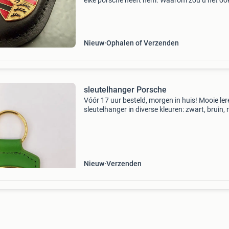
elke porsche heeft hem. Waarom zou u het ook
dragen: het porsche wapenschild? Een porsch
sleutelhanger maakt duidelijk dat ook u
gepassioneerd ben
Nieuw
Ophalen of Verzenden
sleutelhanger Porsche
Vóór 17 uur besteld, morgen in huis! Mooie ler
sleutelhanger in diverse kleuren: zwart, bruin, 
donker rood, geel, oker geel, beige, groen, roze,
cobalt, aqua blauw, oranje. Kan met doosje
Nieuw
Verzenden