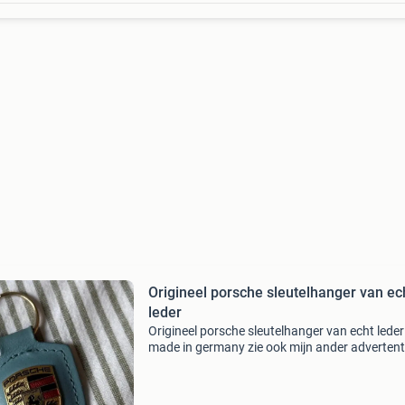
Origineel porsche sleutelhanger van ec
Origineel porsche sleutelhanger van echt leder
made in germany zie ook mijn ander advertent
voor meer porsche design artikelen🧐 bij aan
van meer dan 2 artikelen worden de prijzen ext