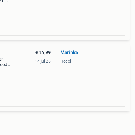
 niet
e
€ 14,99
Marinka
en
14 jul 26
Hedel
rood,
 wit,