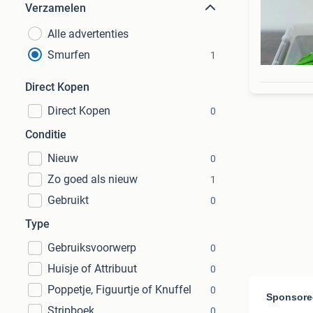
Verzamelen
Alle advertenties
Smurfen
1
Direct Kopen
Direct Kopen
0
Conditie
Nieuw
0
Zo goed als nieuw
1
Gebruikt
0
Type
Gebruiksvoorwerp
0
Huisje of Attribuut
0
Poppetje, Figuurtje of Knuffel
0
Stripboek
0