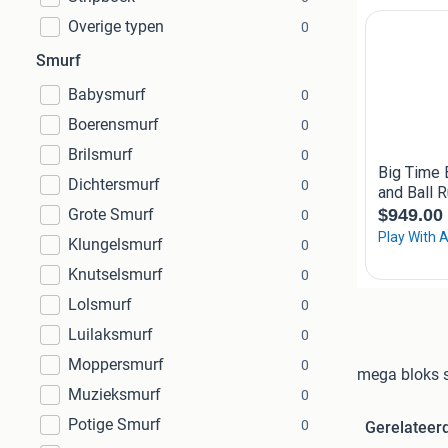
Overige typen
0
Smurf
Babysmurf
0
Boerensmurf
0
Brilsmurf
0
Dichtersmurf
0
Grote Smurf
0
Klungelsmurf
0
Knutselsmurf
0
Lolsmurf
0
Luilaksmurf
0
Moppersmurf
0
mega bloks 
Muzieksmurf
0
Potige Smurf
0
Gerelateer