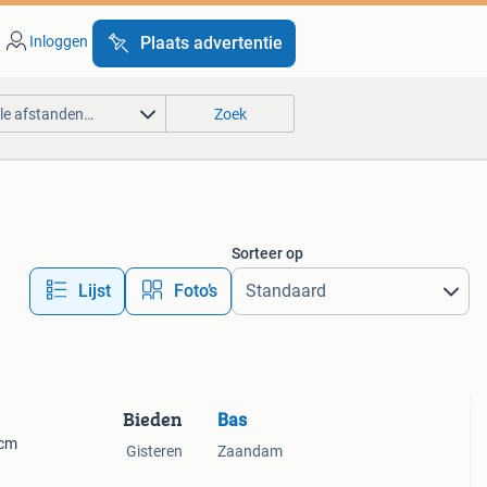
Inloggen
Plaats advertentie
lle afstanden…
Zoek
Sorteer op
Lijst
Foto’s
Bieden
Bas
 cm
Gisteren
Zaandam