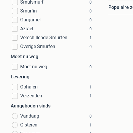
Smulsmurf
0
Populaire 
Smurfin
0
Gargamel
0
Azraël
0
Verschillende Smurfen
1
Overige Smurfen
0
Moet nu weg
Moet nu weg
0
Levering
Ophalen
1
Verzenden
1
Aangeboden sinds
Vandaag
0
Gisteren
1