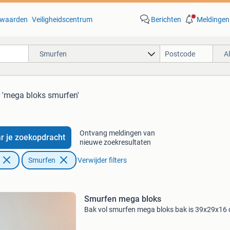
waarden
Veiligheidscentrum
Berichten
Meldingen
Smurfen
A
 'mega bloks smurfen'
Ontvang meldingen van
r je zoekopdracht
nieuwe zoekresultaten
Smurfen
Verwijder filters
Smurfen mega bloks
Bak vol smurfen mega bloks bak is 39x29x16