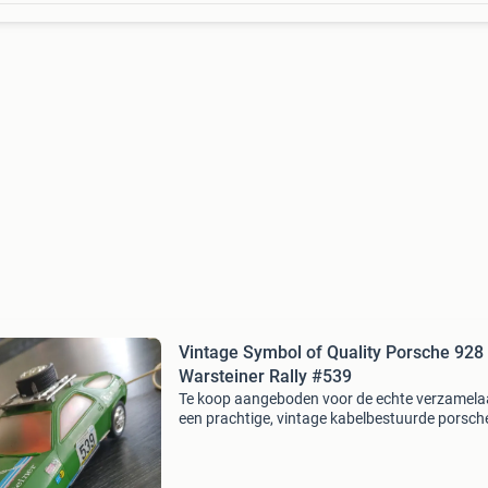
Vintage Symbol of Quality Porsche 928
Warsteiner Rally #539
Te koop aangeboden voor de echte verzamela
een prachtige, vintage kabelbestuurde porsch
rally van het bekende merk symbol of quality
in hong kong, jaren &#39;70/&#39;80). Dit m