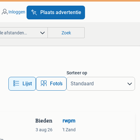
Inloggen
Plaats advertentie
lle afstanden…
Zoek
Sorteer op
Lijst
Foto’s
Bieden
rwpm
3 aug 26
't Zand