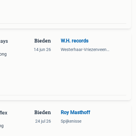
Bieden
W.H. records
ways
14 jun 26
Westerhaar-Vriezenveensewijk
kong
onden
Bieden
Roy Masthoff
flex
24 jul 26
Spijkenisse
ng