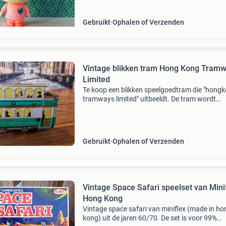
Gebruikt
Ophalen of Verzenden
Vintage blikken tram Hong Kong Tram
Limited
Te koop een blikken speelgoedtram die "hong
tramways limited" uitbeeldt. De tram wordt
aangedreven door een opwindmechanisme,
waardoor hij kan rijden wanneer hij is opgew
met een sl
Gebruikt
Ophalen of Verzenden
Vintage Space Safari speelset van Mini
Hong Kong
Vintage space safari van miniflex (made in ho
kong) uit de jaren 60/70. De set is voor 99%