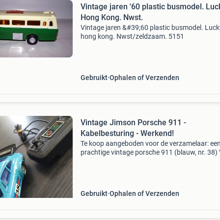
Vintage jaren '60 plastic busmodel. Luc
Hong Kong. Nwst.
Vintage jaren &#39;60 plastic busmodel. Luck
hong kong. Nwst/zeldzaam. 5151
Gebruikt
Ophalen of Verzenden
Vintage Jimson Porsche 911 -
Kabelbesturing - Werkend!
Te koop aangeboden voor de verzamelaar: ee
prachtige vintage porsche 911 (blauw, nr. 38)
de bekende fabrikant jimson (no. 364), Gemaa
hong kong in de jaren &#39;70/&#39;80. Dit 
Gebruikt
Ophalen of Verzenden