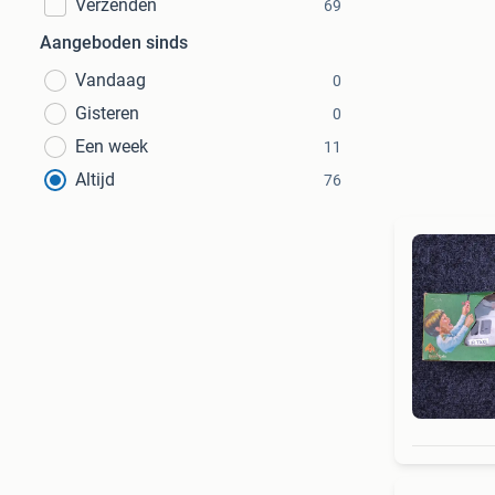
Verzenden
69
Aangeboden sinds
Vandaag
0
Gisteren
0
Een week
11
Altijd
76