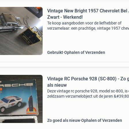
Vintage New Bright 1957 Chevrolet Bel A
Zwart - Werkend!
Te koop aangeboden voor de liefhebber of
verzamelaar: een prachtige, vintage 1957 chev
bel air van het bekende merk new bright indust
co., Ltd. (Gemaakt in hong kong rond 1986). 
betreft d
Gebruikt
Ophalen of Verzenden
Vintage RC Porsche 928 (SC-800) - Zo 
als nieuw
Deze vintage rc porsche 928, model sc-800, is
zeldzaam verzamelobject uit de jaren &#39;80
Geproduceerd door scientific toys in hong kong
deze replica van de iconische porsche 928 sp
Zo goed als nieuw
Ophalen of Verzenden