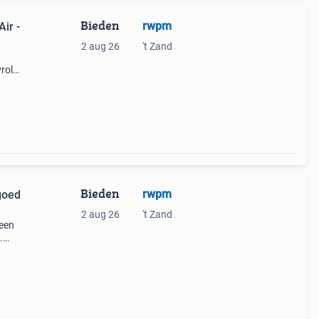
Bieden
rwpm
ir -
2 aug 26
't Zand
rolet
rial
Het
Bieden
rwpm
goed
2 aug 26
't Zand
 een
.
, is
ortwa