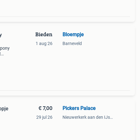
Bieden
Bloempje
y
1 aug 26
Barneveld
s pony
t
jes
€ 7,00
Pickers Palace
opje
29 jul 26
Nieuwerkerk aan den IJssel