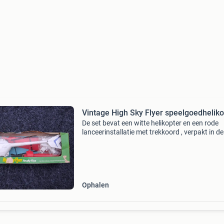
Vintage High Sky Flyer speelgoedheliko
De set bevat een witte helikopter en een rode
lanceerinstallatie met trekkoord , verpakt in de
originele kartonnen doos. Pull-cord helikopter 
jaren 60 / 70 made in hong kong blister en do
beschadi
Ophalen