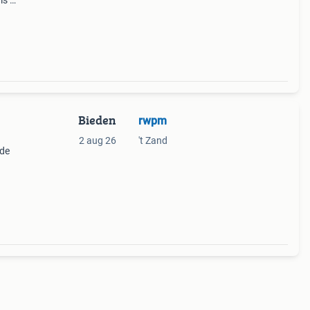
is wit
.
e
Bieden
rwpm
2 aug 26
't Zand
nde
mp &