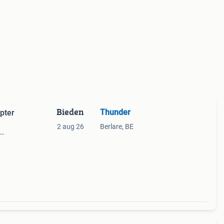
Bieden
Thunder
pter
2 aug 26
Berlare, BE
,
os