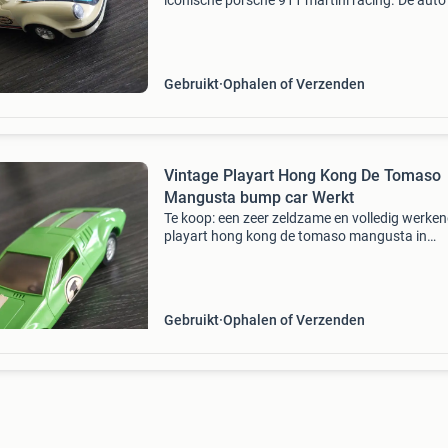
iconische porsche 911 martini racing. De auto 
met blauwe en rode strepen en het nummer 28
Gemaakt in hong kong, modelnummer 303. D
auto is in gebruikt
Gebruikt
Ophalen of Verzenden
Vintage Playart Hong Kong De Tomaso
Mangusta bump car Werkt
Te koop: een zeer zeldzame en volledig werke
playart hong kong de tomaso mangusta in
opvallend limoengroen. Dit model uit de jaren
&#39;70 is uitgerust met het unieke &#39;bu
go&
Gebruikt
Ophalen of Verzenden