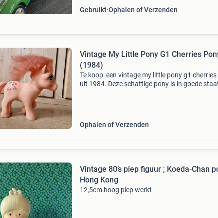
Gebruikt
Ophalen of Verzenden
Vintage My Little Pony G1 Cherries Pon
(1984)
Te koop: een vintage my little pony g1 cherrie
uit 1984. Deze schattige pony is in goede staa
voor zijn leeftijd, met lichte gebruikssporen. De
manen en staart zijn nog mooi roze en de kers
Ophalen of Verzenden
Vintage 80’s piep figuur ; Koeda-Chan p
Hong Kong
12,5cm hoog piep werkt