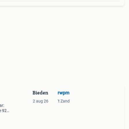
Bieden
rwpm
2 aug 26
't Zand
ar:
e 928
 (made
od