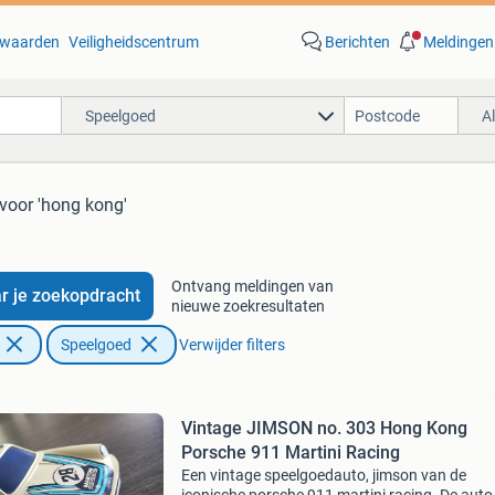
waarden
Veiligheidscentrum
Berichten
Meldingen
Speelgoed
A
voor 'hong kong'
Ontvang meldingen van
r je zoekopdracht
nieuwe zoekresultaten
Speelgoed
Verwijder filters
Vintage JIMSON no. 303 Hong Kong
Porsche 911 Martini Racing
Een vintage speelgoedauto, jimson van de