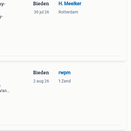
Bieden
H. Meelker
ky-
30 jul 26
Rotterdam
y-
Bieden
rwpm
2 aug 26
't Zand
n
 Van
kt in
model