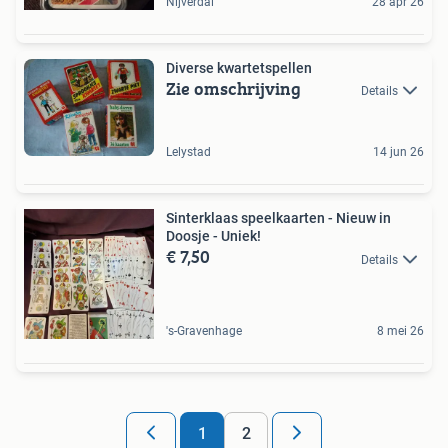
Nijverdal
28 apr 26
Diverse kwartetspellen
Zie omschrijving
Details
Lelystad
14 jun 26
Sinterklaas speelkaarten - Nieuw in
Doosje - Uniek!
€ 7,50
Details
's-Gravenhage
8 mei 26
1
2