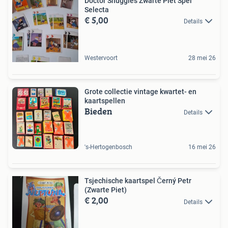
Doctor Snuggles Zwarte Piet Spel
Selecta
€ 5,00
Details
Westervoort
28 mei 26
Grote collectie vintage kwartet- en
kaartspellen
Bieden
Details
's-Hertogenbosch
16 mei 26
Tsjechische kaartspel Černý Petr
(Zwarte Piet)
€ 2,00
Details